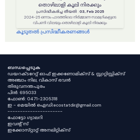
തൊഴിലാളി കൂലി നിരക്കും
പ്രസിദ്ധീകരിച്ച തീയതി
:
03, Feb 2025
2024-25 ഒന്നാം പാദത്തിലെ നിർമ്മാണ സാമഗ്രികളുടെ
വിപണി വിലയും തൊഴിലാളി കൂലി നിരക്കും
കൂടുതൽ പ്രസിദ്ധീകരണങ്ങൾ
ബന്ധപ്പെടുക
ഡയറക്ടറേറ്റ് ഓഫ് ഇക്കണോമിക്സ് & സ്റ്റാറ്റിസ്റ്റിക്സ്
അഞ്ചാം നില, വികാസ് ഭവൻ
തിരുവനന്തപുരം
പിൻ: 695033
ഫോൺ: 0471-2305318
ഇ - മെയിൽ ഐഡി:ecostatdir@gmail.com
----------------------
ഫോട്ടോ ഗ്യാലറി
ഇവൻ്റ് സ്
ഇക്കോസ്‌റ്റാറ്റ് അനലിറ്റിക്‌സ്