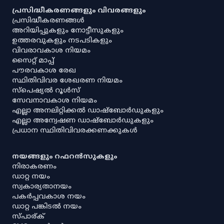
പ്രസിദ്ധീകരണങ്ങളും വിവരങ്ങളും
പ്രസിദ്ധീകരണങ്ങൾ
അറിയിപ്പുകളും നോട്ടീസുകളും
ഉത്തരവുകളും നടപടികളും
വിവരാവകാശ നിയമം
സൈറ്റ് മാപ്പ്
പൗരവകാശ രേഖ
സ്ഥിതിവിവര ശേഖരണ നിയമം
സ്‌പെഷ്യൽ റൂൾസ്
സേവനാവകാശ നിയമം
എല്ലാ അനലിറ്റിക്കൽ ഡാഷ്‌ബോർഡുകളും
എല്ലാ അന്വേഷണ ഡാഷ്‌ബോർഡുകളും
പ്രധാന സ്ഥിതിവിവരക്കണക്കുകൾ
നയങ്ങളും റഫറൻസുകളും
നിരാകരണം
ഡാറ്റ നയം
സ്വകാര്യതാനയം
പകർപ്പവകാശ നയം
ഡാറ്റ പങ്കിടൽ നയം
സ്പാര്ക്