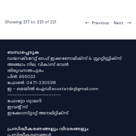
Showing
217
to
221
of
221
Previous
Next
ബന്ധപ്പെടുക
ഡയറക്ടറേറ്റ് ഓഫ് ഇക്കണോമിക്സ് & സ്റ്റാറ്റിസ്റ്റിക്സ്
അഞ്ചാം നില, വികാസ് ഭവൻ
തിരുവനന്തപുരം
പിൻ: 695033
ഫോൺ: 0471-2305318
ഇ - മെയിൽ ഐഡി:ecostatdir@gmail.com
----------------------
ഫോട്ടോ ഗ്യാലറി
ഇവൻ്റ് സ്
ഇക്കോസ്‌റ്റാറ്റ് അനലിറ്റിക്‌സ്
പ്രസിദ്ധീകരണങ്ങളും വിവരങ്ങളും
പ്രസിദ്ധീകരണങ്ങൾ