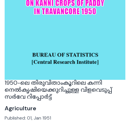
1950-ലെ തിരുവിതാംകൂറിലെ കന്നി
നെൽകൃഷിയെക്കുറിച്ചുള്ള വിളവെടുപ്പ്
സർവേ റിപ്പോർട്ട്
Agriculture
Published:
01, Jan 1951