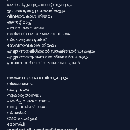
അറിയിപ്പുകളും നോട്ടീസുകളും
ഉത്തരവുകളും നടപടികളും
വിവരാവകാശ നിയമം
സൈറ്റ് മാപ്പ്
പൗരവകാശ രേഖ
സ്ഥിതിവിവര ശേഖരണ നിയമം
സ്‌പെഷ്യൽ റൂൾസ്
സേവനാവകാശ നിയമം
എല്ലാ അനലിറ്റിക്കൽ ഡാഷ്‌ബോർഡുകളും
എല്ലാ അന്വേഷണ ഡാഷ്‌ബോർഡുകളും
പ്രധാന സ്ഥിതിവിവരക്കണക്കുകൾ
നയങ്ങളും റഫറൻസുകളും
നിരാകരണം
ഡാറ്റ നയം
സ്വകാര്യതാനയം
പകർപ്പവകാശ നയം
ഡാറ്റ പങ്കിടൽ നയം
സ്പാര്ക്
CMO പോർട്ടൽ
മോസ്പി