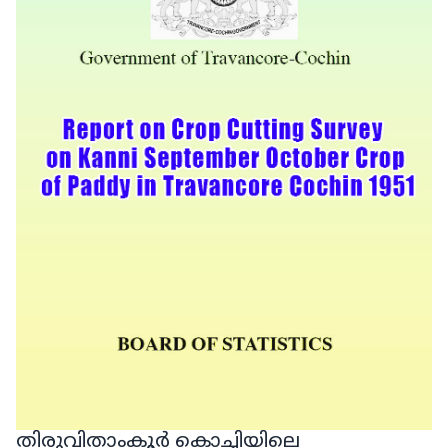
തിരുവിതാംകൂർ കൊച്ചിയിലെ