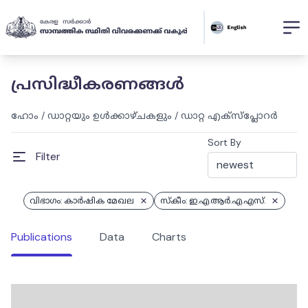
പ്രസിദ്ധീകരണങ്ങൾ
ഹോം
/
ഡാറ്റയും ഉൾക്കാഴ്ചകളും
/
ഡാറ്റ എക്സ്പ്ലോറർ
Sort By
Filter
വിഭാഗം: കാർഷിക മേഖല
സ്കീം: ഇ.എ.ആർ.എ.എസ്.
Publications
Data
Charts