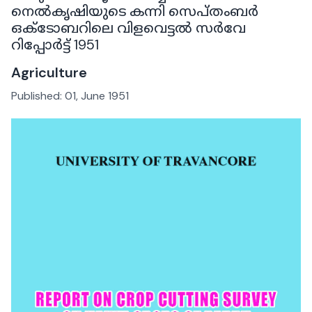
നെൽകൃഷിയുടെ കന്നി സെപ്തംബർ
ഒക്‌ടോബറിലെ വിളവെട്ടൽ സർവേ
റിപ്പോർട്ട് 1951
Agriculture
Published:
01, June 1951