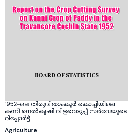
1952-ലെ തിരുവിതാംകൂർ കൊച്ചിയിലെ
കന്നി നെൽകൃഷി വിളവെടുപ്പ് സർവേയുടെ
റിപ്പോർട്ട്
Agriculture