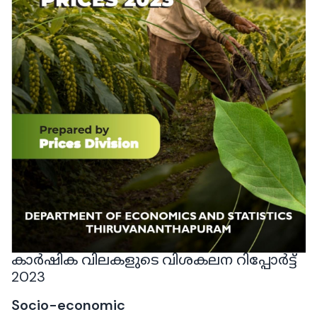
കാർഷിക വിലകളുടെ വിശകലന റിപ്പോർട്ട്
2023
Socio-economic