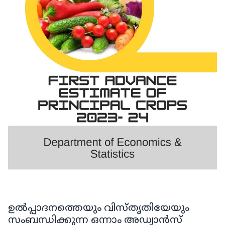
ഉൽപ്പാദനത്തെയും വിസ്തൃതിയേയും
സംബന്ധിക്കുന്ന ഒന്നാം അഡ്വാൻസ്