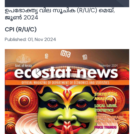
ഉപഭോക്തൃ വില സൂചിക (R/U/C) മെയ്,
ജൂൺ 2024
CPI (R/U/C)
Published:
01, Nov 2024