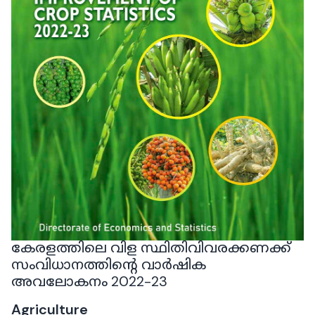
കേരളത്തിലെ വിള സ്ഥിതിവിവരക്കണക്ക്
സംവിധാനത്തിൻ്റെ വാർഷിക
അവലോകനം 2022-23
Agriculture