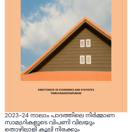
2023-24 നാലാം പാദത്തിലെ നിർമ്മാണ
സാമഗ്രികളുടെ വിപണി വിലയും
തൊഴിലാളി കൂലി നിരക്കും