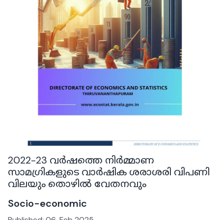
2022-23 വർഷത്തെ നിർമ്മാണ
സാമഗ്രികളുടെ വാർഷിക ശരാശരി വിപണി
വിലയും തൊഴിൽ വേതനവും
Socio-economic
Published:
06, Feb 2025