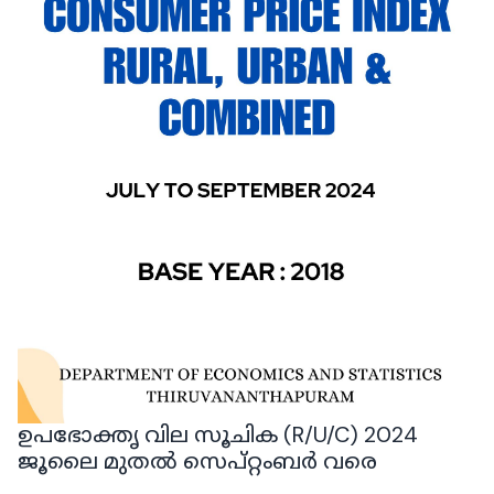
ഉപഭോക്തൃ വില സൂചിക (R/U/C) 2024
ജൂലൈ മുതൽ സെപ്‌റ്റംബർ വരെ