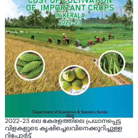
2022-23 ലെ കേരളത്തിലെ പ്രധാനപ്പെട്ട
വിളകളുടെ കൃഷിച്ചെലവിനെക്കുറിച്ചുള്ള
റിപ്പോർട്ട്