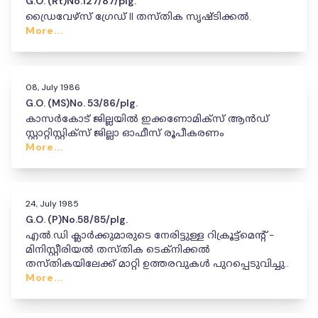
G.O. (Rt)No.127/87/plg.
ഡ്രൈവേഴ്സ് ഗ്രേഡ് II തസ്തിക സൃഷ്ടിക്കൽ.
More...
08, July 1986
G.O. (MS)No. 53/86/plg.
കാസർകോട് ജില്ലയിൽ ഇക്കണോമിക്‌സ് ആൻഡ്
സ്റ്റാറ്റിസ്റ്റിക്‌സ് ജില്ലാ ഓഫീസ് രൂപീകരണം
More...
24, July 1985
G.O. (P)No.58/85/plg.
എൽ.ഡി ക്ലാർക്കുമാരുടെ നേരിട്ടുള്ള റിക്രൂട്ട്‌മെന്റ് -
മിനിസ്റ്റീരിയൽ തസ്തിക ടെക്‌നിക്കൽ
തസ്തികയിലേക്ക് മാറ്റി ഉത്തരവുകൾ പുറപ്പെടുവിച്ചു..
More...