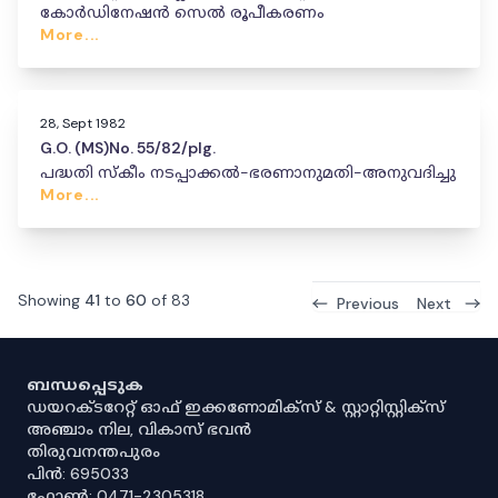
കോർഡിനേഷൻ സെൽ രൂപീകരണം
More...
28, Sept 1982
G.O. (MS)No. 55/82/plg.
പദ്ധതി സ്കീം നടപ്പാക്കൽ-ഭരണാനുമതി-അനുവദിച്ചു
More...
Showing
41
to
60
of
83
Previous
Next
ബന്ധപ്പെടുക
ഡയറക്ടറേറ്റ് ഓഫ് ഇക്കണോമിക്സ് & സ്റ്റാറ്റിസ്റ്റിക്സ്
അഞ്ചാം നില, വികാസ് ഭവൻ
തിരുവനന്തപുരം
പിൻ: 695033
ഫോൺ: 0471-2305318