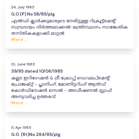
24, July 1985
G.O.(P).No.58/85/plg
എൽഡി ക്ലാർക്കുമാരുടെ നേരിട്ടുള്ള റിക്രൂട്ട്‌മെന്റ്
സമ്പ്രദായം നിർത്തലാക്കൽ-മന്ത്രിസ്ഥാനം സാങ്കേതിക
തസ്തികകളാക്കി മാറ്റൽ
More...
10, June 1985
39/85 dated 10/06/1985
കല്ലട ഇറിഗേഷൻ & ട്രീ ക്രോപ്പ് ഡെവലപ്‌മെന്റ്
പ്രോജക്റ്റ് - പ്ലാനിംഗ്, മോണിറ്ററിംഗ് ആൻഡ്
കോർഡിനേഷൻ സെൽ - അഡീഷണൽ സ്റ്റാഫ്
അനുവദിച്ച ഉത്തരവ്
More...
11, Apr 1985
G.O. (Rt)No.284/85/plg.