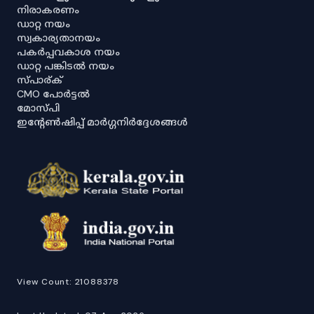
നിരാകരണം
ഡാറ്റ നയം
സ്വകാര്യതാനയം
പകർപ്പവകാശ നയം
ഡാറ്റ പങ്കിടൽ നയം
സ്പാര്ക്
CMO പോർട്ടൽ
മോസ്പി
ഇൻ്റേൺഷിപ്പ് മാർഗ്ഗനിർദ്ദേശങ്ങൾ
View Count:
21088378