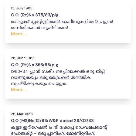
15, July 1983
G.O. (Rt)No.375/83/plg.
താലൂക്ക് സ്റ്റാറ്റിസ്റ്റിക്കൽ ഓഫീസുകളിൽ 13 പ്യൂൺ
തസ്തികകൾ സൃഷ്ടിക്കൽ.
More...
28, June 1983
G.O. (Rt)No.353/83/plg.
1983-84 പ്ലാൻ സ്കീം നടപ്പിലാക്കൽ ഒരു ജീപ്പ്
വാങ്ങുകയും ഒരു ഡ്രൈവർ തസ്തിക
സൃഷ്ടിക്കുകയും ചെയ്യുക.
More...
26, Mar 1983
G.O.(MS)No.12/83/W&P dated 26/03/83
കല്ലട ഇറിഗേഷൻ & ട്രീ ക്രോപ്പ് ഡെവലപ്‌മെന്റ്
പ്രോജക്റ്റ് - ഒരു പ്ലാനിംഗ്, മോണിറ്ററിംഗ്,