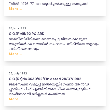
EARAS-1976-77-ലെ തുടർച്ചയ്ക്കുള്ള അനുമതി
More...
23, Nov 1992
G.O.(P)45/92 P& ARD
സർവീസിലിരിക്കെ മരണപ്പെട്ട ജീവനക്കാരുടെ
ആശ്രിതർക്ക് തൊഴിൽ സഹായം-സ്കീമിലെ മാറ്റവും
പരിഷ്ക്കരണവും
More...
28, July 1992
G.O.(Rt)No.3630/92/Fin dated 28/07/1992
ജലസേചന വകുപ്പ് ഇൻവെസ്റ്റിഗേഷൻ ആൻഡ്
പ്ലാനിംഗ് ചീഫ് എഞ്ചിനീയറെ ചീഫ് കൺട്രോളിംഗ്
ഓഫീസറായി ഡിക്ലയർ ചെയ്തത്
More...