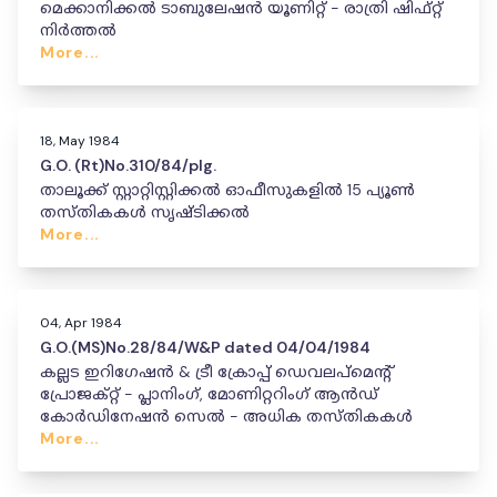
മെക്കാനിക്കൽ ടാബുലേഷൻ യൂണിറ്റ് - രാത്രി ഷിഫ്റ്റ്
നിർത്തൽ
More...
18, May 1984
G.O. (Rt)No.310/84/plg.
താലൂക്ക് സ്റ്റാറ്റിസ്റ്റിക്കൽ ഓഫീസുകളിൽ 15 പ്യൂൺ
തസ്തികകൾ സൃഷ്ടിക്കൽ
More...
04, Apr 1984
G.O.(MS)No.28/84/W&P dated 04/04/1984
കല്ലട ഇറിഗേഷൻ & ട്രീ ക്രോപ്പ് ഡെവലപ്‌മെന്റ്
പ്രോജക്റ്റ് - പ്ലാനിംഗ്, മോണിറ്ററിംഗ് ആൻഡ്
കോർഡിനേഷൻ സെൽ - അധിക തസ്തികകൾ
More...