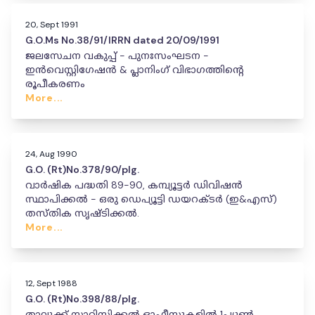
20, Sept 1991
G.O.Ms No.38/91/IRRN dated 20/09/1991
ജലസേചന വകുപ്പ് - പുനഃസംഘടന -
ഇൻവെസ്റ്റിഗേഷൻ & പ്ലാനിംഗ് വിഭാഗത്തിന്റെ
രൂപീകരണം
More...
24, Aug 1990
G.O. (Rt)No.378/90/plg.
വാർഷിക പദ്ധതി 89-90, കമ്പ്യൂട്ടർ ഡിവിഷൻ
സ്ഥാപിക്കൽ - ഒരു ഡെപ്യൂട്ടി ഡയറക്ടർ (ഇ&എസ്)
തസ്തിക സൃഷ്ടിക്കൽ.
More...
12, Sept 1988
G.O. (Rt)No.398/88/plg.
താലൂക്ക് സ്റ്റാറ്റിസ്റ്റിക്കൽ ഓഫീസുകളിൽ 1പ്യൂൺ