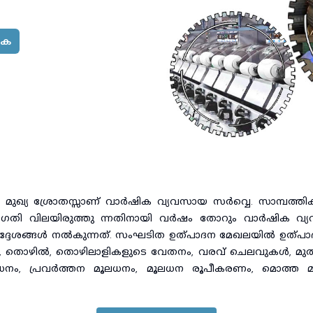
ിക
െ മുഖ്യ ശ്രോതസ്സാണ് വാർഷിക വ്യവസായ സർവ്വെ. സാമ്പത്
 വിലയിരുത്തു ന്നതിനായി വർഷം തോറും വാർഷിക വ്യവസായ സർ
്ദേശങ്ങൾ നൽകുന്നത്. സംഘടിത ഉത്പാദന മേഖലയിൽ ഉത്പാദനത
്യത, തൊഴിൽ, തൊഴിലാളികളുടെ വേതനം, വരവ് ചെലവുകൾ, മുതല
ൂലധനം, പ്രവർത്തന മൂലധനം, മൂലധന രൂപീകരണം, മൊത്ത മൂ