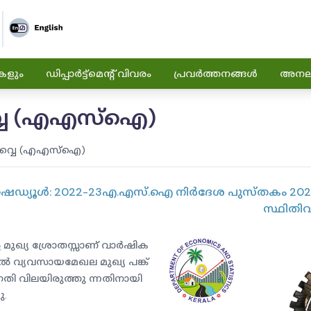
കളും
ഡിപ്പാർട്ട്മെന്റ് വിവരം
പ്രവർത്തനങ്ങൾ
അനലിറ
്വെ (എഎസ്ഐ)
വ്വെ (എഎസ്ഐ)
ഡ്യൂൾ: 2022-23
എ.എസ്.ഐ നിർദേശ പുസ്തകം 202
സ്ഥിതി
 മുഖ്യ ശ്രോതസ്സാണ് വാർഷിക
ൽ വ്യവസായമേഖല മുഖ്യ പങ്ക്
ി വിലയിരുത്തു ന്നതിനായി
ു.