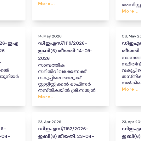
ിസ്റ്റ്
നിയമനം നൽകിക്കൊണ്ടുള്ള
More...
അസിസ്റ്
ഉത്തരവ്.
സ്ഥലംമാ
More...
ം മാറ്റം
സ്ഥാനക്
കിക്കൊണ്ടുള്ള ഉത്തരവ്.
നൽകിയു
14, May 2026
08, May 2
026-ഇഎ
ഡിഇഎസ്/1119/2026-
ഡിഇഎസ്
26
ഇബി(6) തീയതി: 14-05-
തീയതി :
സാമ്പത്
2026
്
സ്ഥിതിവ
സാമ്പത്തിക
റിക്കൽ
വകുപ്പി
സ്ഥിതിവിവരക്കണക്ക്
 / ജൂനിയർ
തസ്തിക
വകുപ്പിലെ താലൂക്ക്
നൽകിക്ക
സ്റ്റാറ്റിസ്റ്റിക്കൽ ഓഫീസർ
More...
തസ്തികയിൽ ശ്രീ.സത്യൻ
മാറ്റം
എം. ആർ ന്റെ പ്രൊബേഷൻ
More...
കിക്കൊണ്ടുള്ള ഉത്തരവ്
പൂർത്തീകരിച്ചതായി
പ്രഖ്യാപിച്ചുകൊണ്ടുള്ള
ഉത്തരവ്
23, Apr 2026
23, Apr 2
6-
ഡിഇഎസ്/1152/2026-
ഡിഇഎസ്
-04-
ഇബി(6) തീയതി: 23-04-
ഇബി(6)