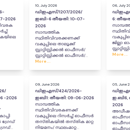
10, July 2026
06, July 
6-
ഡിഇഎസ്/1207/2026/
ഡിഇഎസ
7-2026
ഇബി-6 തീയതി: 10-07-
6: തീയത
വിവരക
സാമ്പത്
2026
ച്ച്
സ്ഥിതിവ
സാമ്പത്തിക
ികയിലെ
വകുപ്
സ്ഥിതിവിവരക്കണക്ക്
ജില്ലാ 
വകുപ്പിലെ താലൂക്ക്
സ്റ്റാറ്റ
സ്റ്റാറ്റിസ്റ്റിക്കൽ ഓഫീസർ/
സ്ക്രൂട്
More...
സ്റ്റാറ്റിസ്റ്റിക്കൽ ഓഫീസർ/
സീനിയർ റ
സീനിയർ സൂപ്പർവൈസർ
More...
തസ്തിക
(കമ്പ്യൂട്ടർ) എന്നീ
സ്ഥാനക്
തസ്തികളിലെ സ്ഥലമാറ്റവും
സ്ഥാനക്കയറ്റവും നൽകിയ
ഉത്തരവ്
09, June 2026
05, June 
26/
ഡിഇഎസ്/424/2026-
ഡിഇഎസ്
6 -2026
ഇബി1: തീയതി: 09-06-2026
ഇ.ബി6, 
സാമ്പത്തിക
2026
്
സ്ഥിതിവിവരകണക്ക്
അഡീഷണൽ
വകുപ്പിലെ റിസർച്ച് ഓഫീസർ
ഓഫീസർ/സ്റ
 ഗ്രേഡ്
തസ്തികയിൽ തസ്തിക മാറ്റ
ഓഫീസർ/സ്
ഗ്രേഡ്
നിയമനം/ സ്ഥലംമാറ്റ
ഓഫീസർ/