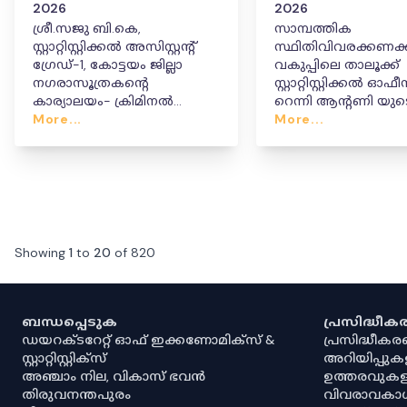
2026
2026
ശ്രീ.സജു ബി.കെ,
സാമ്പത്തിക
സ്റ്റാറ്റിസ്റ്റിക്കൽ അസിസ്റ്റന്റ്
സ്ഥിതിവിവരക്കണക്ക
ഗ്രേഡ്-1, കോട്ടയം ജില്ലാ
വകുപ്പിലെ താലൂക്ക്
നഗരാസൂത്രകന്റെ
സ്റ്റാറ്റിസ്റ്റിക്കൽ ഓഫ
കാര്യാലയം- ക്രിമിനൽ
റെന്നി ആൻ്റണി യുടെ
ചാർജ്ജ് സർവ്വീസിൽ നിന്നും
More...
പ്രൊബേഷൻ
More...
സസ്പെന്റ് ചെയ്ത് ഉത്തരവ്
പൂർത്തിയായതായി
പുറപ്പെടുവിക്കുന്നു.
പ്രഖ്യാപിക്കുന്ന ഉത്
Showing
1
to
20
of
820
ബന്ധപ്പെടുക
പ്രസിദ്ധീ
ഡയറക്ടറേറ്റ് ഓഫ് ഇക്കണോമിക്സ് &
പ്രസിദ്ധീക
സ്റ്റാറ്റിസ്റ്റിക്സ്
അറിയിപ്പുക
അഞ്ചാം നില, വികാസ് ഭവൻ
ഉത്തരവുകള
തിരുവനന്തപുരം
വിവരാവകാ