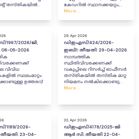
റന്റ് തസ്തികയിൽ
കേഡറിൽ സ്ഥാനക്കയറ്റം,
റ്റവും
സ്ഥലംമാറ്റം, നിയമനം
More...
കയറ്റവും
ള്ള നിയമനം
026
29, Apr 2026
/1967/2026/ജി,
ഡിഇഎസ്/424/2026-
 08-05-2026
ഇബി1: തീയതി: 29-04-2026
തിക
സാമ്പത്തിക
ിവരക്കണക്ക്
സ്ഥിതിവിവരക്കണക്ക്
ലെ വിവിധ
വകുപ്പിലെ റിസർച്ച് ഓഫീസർ
കളിൽ സ്ഥലംമാറ്റം
തസ്തികയിൽ തസ്തിക മാറ്റ
ൊണ്ടുള്ള ഉത്തരവ്
നിയമനം നൽകിക്കൊണ്ടുള്ള
ഉത്തരവ്
More...
026
22, Apr 2026
/1189/2026-
ഡിഇഎസ്/4178/2025-ജി
 തീയതി: 23-04-
ആർ സി; തീയതി 22-04-