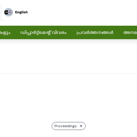
കളും
ഡിപ്പാർട്ട്മെന്റ് വിവരം
പ്രവർത്തനങ്ങൾ
അനലിറ
Proceedings