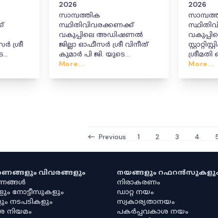
2026
2026
സാമ്പത്തിക
സാമ്പത്
്
സ്ഥിതിവിവരക്കണക്ക്
സ്ഥിതിവ
വകുപ്പിലെ അഡിഷണൽ
വകുപ്പി
ീസർ ശ്രീ
ജില്ലാ ഓഫീസർ ശ്രീ വിനീത്
സ്റ്റാറ്റ
കുമാർ പി ജി. യുടെ
ശ്രീമതി 
പ്രൊബേഷൻ
More...
പ്രൊബ
More...
പൂർത്തിയായതായി
പൂർത്ത
തരവ്
പ്രഖ്യാപിക്കുന്ന ഉത്തരവ്
പ്രഖ്യാപ
Previous
1
2
3
4
കരണങ്ങളും വിവരങ്ങളും
നയങ്ങളും റഫറൻസുകളു
രണങ്ങൾ
നിരാകരണം
ളും നോട്ടീസുകളും
ഡാറ്റ നയം
ും നടപടികളും
സ്വകാര്യതാനയം
ശ നിയമം
പകർപ്പവകാശ നയം