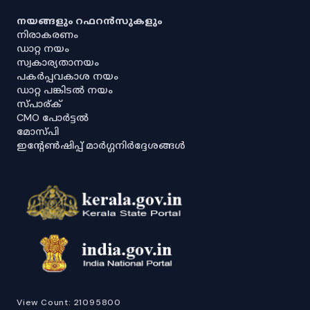
നയങ്ങളും റഫറൻസുകളും
നിരാകരണം
ഡാറ്റ നയം
സ്വകാര്യതാനയം
പകർപ്പവകാശ നയം
ഡാറ്റ പങ്കിടൽ നയം
സ്പാര്ക്
CMO പോർട്ടൽ
മോസ്പി
ഇൻ്റേൺഷിപ്പ് മാർഗ്ഗനിർദ്ദേശങ്ങൾ
View Count:
21095800