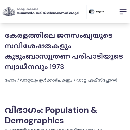
കേരളത്തിലെ ജനസംഖ്യയുടെ
സവിശേഷതകളും
കുടുംബാസൂത്രണ പരിപാടിയുടെ
സ്വാധീനവും 1973
ഹോം
/
ഡാറ്റയും ഉൾക്കാഴ്ചകളും
/
ഡാറ്റ എക്സ്പ്ലോറർ
വിഭാഗം
:
Population &
Demographics
കേരളത്തിലെ ജനസംഖ്യയുടെ സവിശേഷതകളും