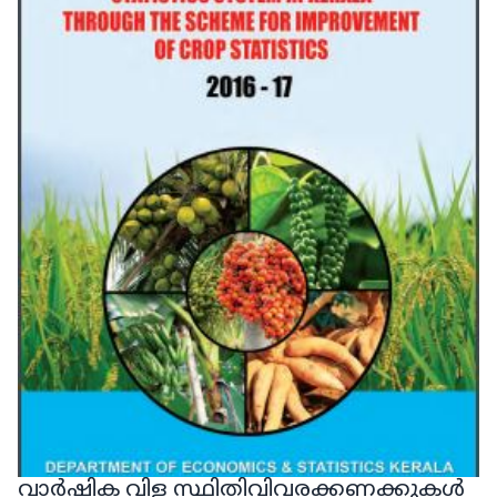
വാർഷിക വിള സ്ഥിതിവിവരക്കണക്കുകൾ