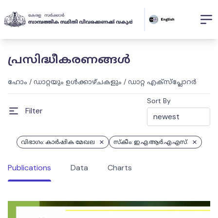
പ്രസിദ്ധീകരണങ്ങൾ
ഹോം
/
ഡാറ്റയും ഉൾക്കാഴ്ചകളും
/
ഡാറ്റ എക്സ്പ്ലോറർ
Sort By
Filter
വിഭാഗം: കാർഷിക മേഖല
സ്കീം: ഇ.എ.ആർ.എ.എസ്.
Publications
Data
Charts