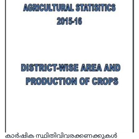
കാർഷിക സ്ഥിതിവിവരക്കണക്കുകൾ