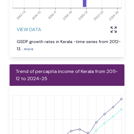
2012-13
2014-15
2016-17
2018-19
2020-21
2022-23
2024-25
VIEW DATA
GSDP growth rates in Kerala -time series from 2012-
13
...
more
Trend of percapita income of Kerala from 2011-
12 to 2024-25