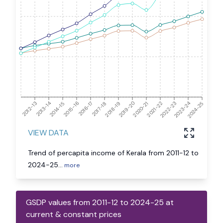
2024-25
2012-13
2013-14
2014-15
2015-16
2016-17
2017-18
2018-19
2019-20
2020-21
2021-22
2022-23
2023-24
VIEW DATA
Trend of percapita income of Kerala from 2011-12 to
2024-25
...
more
GSDP values from 2011-12 to 2024-25 at
current & constant prices