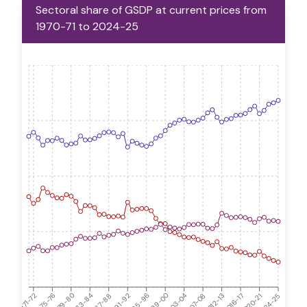
Sectoral share of GSDP at current prices from
1970-71 to 2024-25
2003-04
1983-84
2024-25
2007-08
1987-88
2012-13
1991-92
1971-72
2016-17
1995-96
1975-76
2020-21
1999-00
1979-80