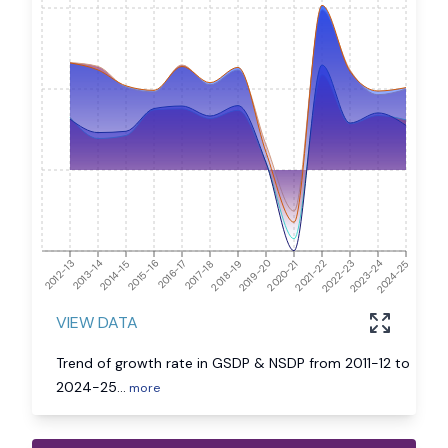
2024-25
2012-13
2013-14
2014-15
2015-16
2016-17
2017-18
2018-19
2019-20
2020-21
2021-22
2022-23
2023-24
VIEW DATA
Trend of growth rate in GSDP & NSDP from 2011-12 to
2024-25
...
more