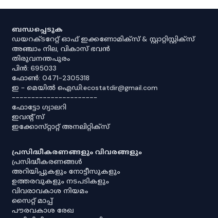
ബന്ധപ്പെടുക
ഡയറക്ടറേറ്റ് ഓഫ് ഇക്കണോമിക്സ് & സ്റ്റാറ്റിസ്റ്റിക്സ്
അഞ്ചാം നില, വികാസ് ഭവൻ
തിരുവനന്തപുരം
പിൻ: 695033
ഫോൺ: 0471-2305318
ഇ - മെയിൽ ഐഡി:ecostatdir@gmail.com
----------------------
ഫോട്ടോ ഗ്യാലറി
ഇവൻ്റ് സ്
ഇക്കോസ്‌റ്റാറ്റ് അനലിറ്റിക്‌സ്
പ്രസിദ്ധീകരണങ്ങളും വിവരങ്ങളും
പ്രസിദ്ധീകരണങ്ങൾ
അറിയിപ്പുകളും നോട്ടീസുകളും
ഉത്തരവുകളും നടപടികളും
വിവരാവകാശ നിയമം
സൈറ്റ് മാപ്പ്
പൗരവകാശ രേഖ