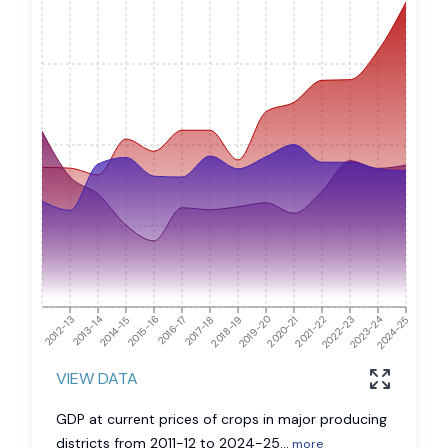
2024-25
2012-13
2013-14
2014-15
2015-16
2016-17
2017-18
2018-19
2019-20
2020-21
2021-22
2022-23
2023-24
VIEW DATA
GDP at current prices of crops in major producing
districts from 2011-12 to 2024-25
...
more