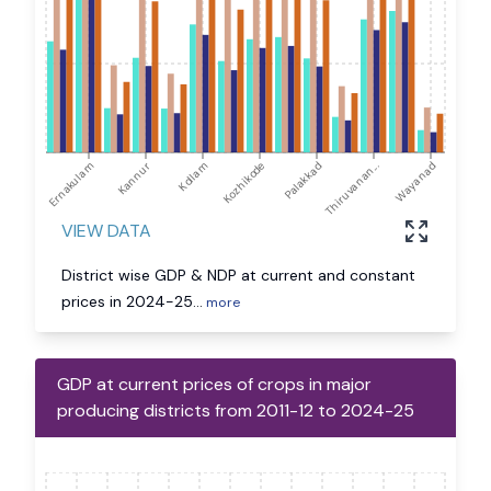
Ernakulam
Kannur
Kollam
Kozhikode
Palakkad
Thiruvanan...
Wayanad
VIEW DATA
District wise GDP & NDP at current and constant
prices in 2024-25
...
more
GDP at current prices of crops in major
producing districts from 2011-12 to 2024-25