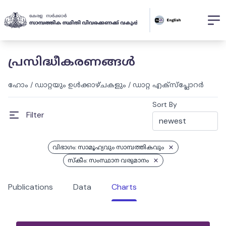
പ്രസിദ്ധീകരണങ്ങൾ
ഹോം
/
ഡാറ്റയും ഉൾക്കാഴ്ചകളും
/
ഡാറ്റ എക്സ്പ്ലോറർ
Sort By
Filter
വിഭാഗം: സാമൂഹ്യവും സാമ്പത്തികവും
സ്കീം: സംസ്ഥാന വരുമാനം
Publications
Data
Charts