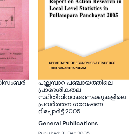
സ് ഡിസംബർ
പുല്ലമ്പാറ പഞ്ചായത്തിലെ
പ്രാദേശികതല
സ്ഥിതിവിവരക്കണക്കുകളിലെ
പ്രവർത്തന ഗവേഷണ
റിപ്പോർട്ട് 2005
General Publications
Published:
31, Dec 2005