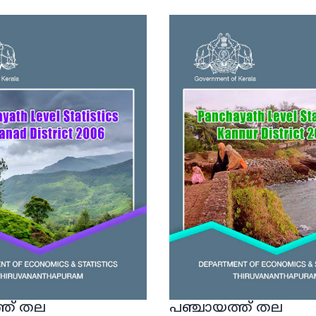
്ത് തല
പഞ്ചായത്ത് തല