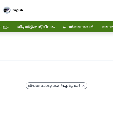
കളും
ഡിപ്പാർട്ട്മെന്റ് വിവരം
പ്രവർത്തനങ്ങൾ
അനലിറ
വിഭാഗം: പൊതുവായ റിപ്പോർട്ടുകൾ