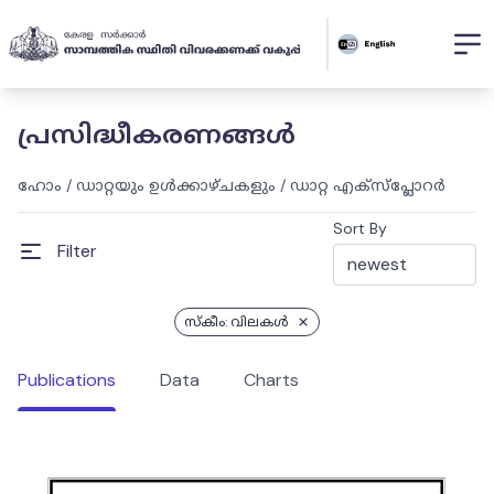
പ്രസിദ്ധീകരണങ്ങൾ
ഹോം
/
ഡാറ്റയും ഉൾക്കാഴ്ചകളും
/
ഡാറ്റ എക്സ്പ്ലോറർ
Sort By
Filter
സ്കീം: വിലകൾ
Publications
Data
Charts