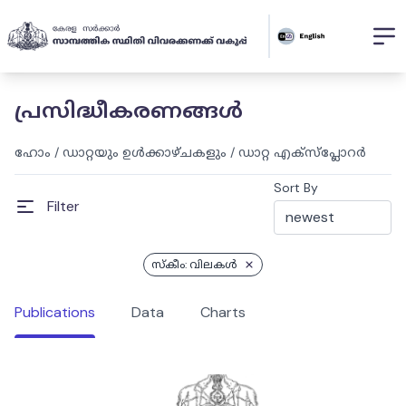
പ്രസിദ്ധീകരണങ്ങൾ
ഹോം
/
ഡാറ്റയും ഉൾക്കാഴ്ചകളും
/
ഡാറ്റ എക്സ്പ്ലോറർ
Sort By
Filter
സ്കീം: വിലകൾ
Publications
Data
Charts