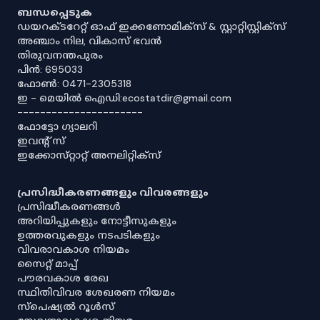
ബന്ധപ്പെടുക
ഡയറക്ടറേറ്റ് ഓഫ് ഇക്കണോമിക്സ് & സ്റ്റാറ്റിസ്റ്റിക്സ്
അഞ്ചാം നില, വികാസ് ഭവൻ
തിരുവനന്തപുരം
പിൻ: 695033
ഫോൺ: 0471-2305318
ഇ - മെയിൽ ഐഡി:ecostatdir@gmail.com
----------------------
ഫോട്ടോ ഗ്യാലറി
ഇവൻ്റ് സ്
ഇക്കോസ്‌റ്റാറ്റ് അനലിറ്റിക്‌സ്
പ്രസിദ്ധീകരണങ്ങളും വിവരങ്ങളും
പ്രസിദ്ധീകരണങ്ങൾ
അറിയിപ്പുകളും നോട്ടീസുകളും
ഉത്തരവുകളും നടപടികളും
വിവരാവകാശ നിയമം
സൈറ്റ് മാപ്പ്
പൗരവകാശ രേഖ
സ്ഥിതിവിവര ശേഖരണ നിയമം
സ്‌പെഷ്യൽ റൂൾസ്