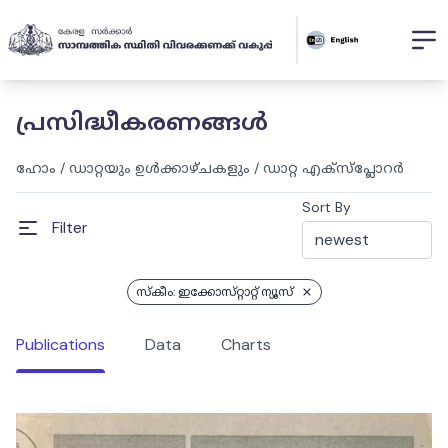
പ്രസിദ്ധീകരണങ്ങൾ
ഹോം
/
ഡാറ്റയും ഉൾക്കാഴ്ചകളും
/
ഡാറ്റ എക്സ്പ്ലോറർ
Sort By
Filter
സ്കീം: ഇക്കോസ്‌റ്റാറ്റ് ന്യൂസ്
Publications
Data
Charts