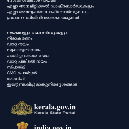
സേവനാവകാശ നിയമം
എല്ലാ അനലിറ്റിക്കൽ ഡാഷ്‌ബോർഡുകളും
എല്ലാ അന്വേഷണ ഡാഷ്‌ബോർഡുകളും
പ്രധാന സ്ഥിതിവിവരക്കണക്കുകൾ
നയങ്ങളും റഫറൻസുകളും
നിരാകരണം
ഡാറ്റ നയം
സ്വകാര്യതാനയം
പകർപ്പവകാശ നയം
ഡാറ്റ പങ്കിടൽ നയം
സ്പാര്ക്
CMO പോർട്ടൽ
മോസ്പി
ഇൻ്റേൺഷിപ്പ് മാർഗ്ഗനിർദ്ദേശങ്ങൾ