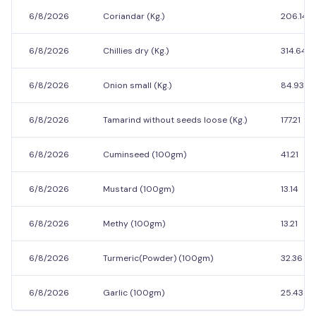
6/8/2026
Coriandar (Kg.)
206.14
6/8/2026
Chillies dry (Kg.)
314.64
6/8/2026
Onion small (Kg.)
84.93
6/8/2026
Tamarind without seeds loose (Kg.)
177.21
6/8/2026
Cuminseed (100gm)
41.21
6/8/2026
Mustard (100gm)
13.14
6/8/2026
Methy (100gm)
13.21
6/8/2026
Turmeric(Powder) (100gm)
32.36
6/8/2026
Garlic (100gm)
25.43