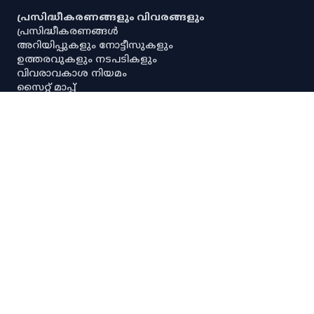
പ്രസിദ്ധീകരണങ്ങളും വിവരങ്ങളും
പ്രസിദ്ധീകരണങ്ങൾ
അറിയിപ്പുകളും നോട്ടീസുകളും
ഉത്തരവുകളും നടപടികളും
വിവരാവകാശ നിയമം
സൈറ്റ് മാപ്പ്
പൗരവകാശ രേഖ
സ്ഥിതിവിവര ശേഖരണ നിയമം
സ്‌പെഷ്യൽ റൂൾസ്
സേവനാവകാശ നിയമം
എല്ലാ അനലിറ്റിക്കൽ ഡാഷ്‌ബോർഡുകളും
എല്ലാ അന്വേഷണ ഡാഷ്‌ബോർഡുകളും
പ്രധാന സ്ഥിതിവിവരക്കണക്കുകൾ
നയങ്ങളും റഫറൻസുകളും
നിരാകരണം
ഡാറ്റ നയം
സ്വകാര്യതാനയം
പകർപ്പവകാശ നയം
ഡാറ്റ പങ്കിടൽ നയം
സ്പാര്ക്