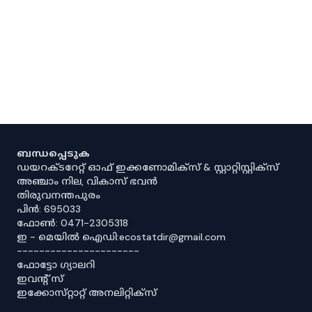
ബന്ധപ്പെടുക
ഡയറക്ടറേറ്റ് ഓഫ് ഇക്കണോമിക്സ് & സ്റ്റാറ്റിസ്റ്റിക്സ്
അഞ്ചാം നില, വികാസ് ഭവൻ
തിരുവനന്തപുരം
പിൻ: 695033
ഫോൺ: 0471-2305318
ഇ - മെയിൽ ഐഡി:ecostatdir@gmail.com
----------------------
ഫോട്ടോ ഗ്യാലറി
ഇവൻ്റ് സ്
ഇക്കോസ്‌റ്റാറ്റ് അനലിറ്റിക്‌സ്