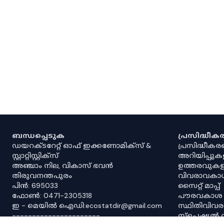
ബന്ധപ്പെടുക
പ്രസിദ്ധീ
ഡയറക്ടറേറ്റ് ഓഫ് ഇക്കണോമിക്സ് &
പ്രസിദ്ധീക
സ്റ്റാറ്റിസ്റ്റിക്സ്
അറിയിപ്പുക
അഞ്ചാം നില, വികാസ് ഭവൻ
ഉത്തരവുകള
തിരുവനന്തപുരം
വിവരാവകാ
പിൻ: 695033
സൈറ്റ് മാപ്പ്
ഫോൺ: 0471-2305318
പൗരവകാശ
ഇ - മെയിൽ ഐഡി:ecostatdir@gmail.com
സ്ഥിതിവിവ
----------------------
സ്‌പെഷ്യൽ 