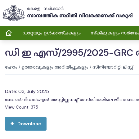
ഡാറ്റയും ഉൾക്കാഴ്ചകളും
സ്കീമുകളും സർവേ
ഡി ഇ എസ്/2995/2025-GRC 
ഹോം
/
ഉത്തരവുകളും അറിയിപ്പുകളും
/
സീനിയോറിറ്റി ലിസ്റ്റ്
Date:
03, July 2025
കോൺഫിഡൻഷ്യൽ അസ്സിസ്റ്റനൻ്റ് തസ്തികയിലെ ജീവനക്കാരുടെ 0
View Count:
375
Download