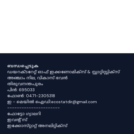
ബന്ധപ്പെടുക
ഡയറക്ടറേറ്റ് ഓഫ് ഇക്കണോമിക്സ് & സ്റ്റാറ്റിസ്റ്റിക്സ്
അഞ്ചാം നില, വികാസ് ഭവൻ
തിരുവനന്തപുരം
പിൻ: 695033
ഫോൺ: 0471-2305318
ഇ - മെയിൽ ഐഡി:ecostatdir@gmail.com
----------------------
ഫോട്ടോ ഗ്യാലറി
ഇവൻ്റ് സ്
ഇക്കോസ്‌റ്റാറ്റ് അനലിറ്റിക്‌സ്