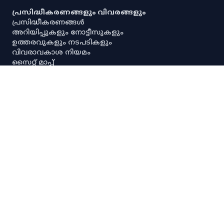
പ്രസിദ്ധീകരണങ്ങളും വിവരങ്ങളും
പ്രസിദ്ധീകരണങ്ങൾ
അറിയിപ്പുകളും നോട്ടീസുകളും
ഉത്തരവുകളും നടപടികളും
വിവരാവകാശ നിയമം
സൈറ്റ് മാപ്പ്
പൗരവകാശ രേഖ
സ്ഥിതിവിവര ശേഖരണ നിയമം
സ്‌പെഷ്യൽ റൂൾസ്
സേവനാവകാശ നിയമം
എല്ലാ അനലിറ്റിക്കൽ ഡാഷ്‌ബോർഡുകളും
എല്ലാ അന്വേഷണ ഡാഷ്‌ബോർഡുകളും
പ്രധാന സ്ഥിതിവിവരക്കണക്കുകൾ
നയങ്ങളും റഫറൻസുകളും
നിരാകരണം
ഡാറ്റ നയം
സ്വകാര്യതാനയം
പകർപ്പവകാശ നയം
ഡാറ്റ പങ്കിടൽ നയം
സ്പാര്ക്