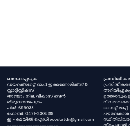
ബന്ധപ്പെടുക
പ്രസിദ്ധീ
ഡയറക്ടറേറ്റ് ഓഫ് ഇക്കണോമിക്സ് &
പ്രസിദ്ധീക
സ്റ്റാറ്റിസ്റ്റിക്സ്
അറിയിപ്പുക
അഞ്ചാം നില, വികാസ് ഭവൻ
ഉത്തരവുകള
തിരുവനന്തപുരം
വിവരാവകാ
പിൻ: 695033
സൈറ്റ് മാപ്പ്
ഫോൺ: 0471-2305318
പൗരവകാശ
ഇ - മെയിൽ ഐഡി:ecostatdir@gmail.com
സ്ഥിതിവിവ
----------------------
സ്‌പെഷ്യൽ 