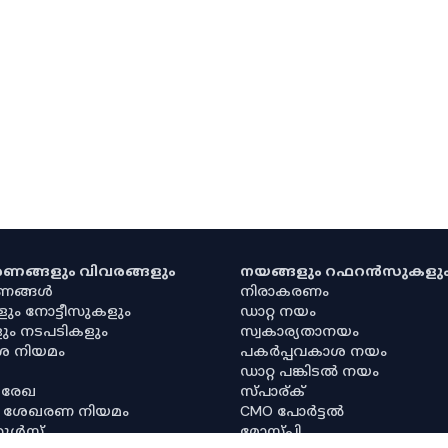
കരണങ്ങളും വിവരങ്ങളും
നയങ്ങളും റഫറൻസുകളു
രണങ്ങൾ
നിരാകരണം
ളും നോട്ടീസുകളും
ഡാറ്റ നയം
ും നടപടികളും
സ്വകാര്യതാനയം
ശ നിയമം
പകർപ്പവകാശ നയം
ഡാറ്റ പങ്കിടൽ നയം
 രേഖ
സ്പാര്ക്
ര ശേഖരണ നിയമം
CMO പോർട്ടൽ
റൂൾസ്
മോസ്പി