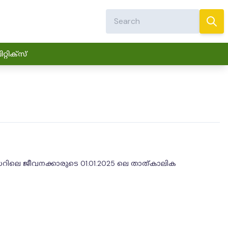
്റിക്സ്
േഡ് I കേഡറിലെ ജീവനക്കാരുടെ 01.01.2025 ലെ താത്കാലിക