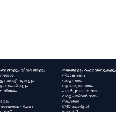
കരണങ്ങളും വിവരങ്ങളും
നയങ്ങളും റഫറൻസുകളു
രണങ്ങൾ
നിരാകരണം
ളും നോട്ടീസുകളും
ഡാറ്റ നയം
ും നടപടികളും
സ്വകാര്യതാനയം
ശ നിയമം
പകർപ്പവകാശ നയം
ഡാറ്റ പങ്കിടൽ നയം
 രേഖ
സ്പാര്ക്
ര ശേഖരണ നിയമം
CMO പോർട്ടൽ
റൂൾസ്
മോസ്പി