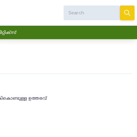
്റിക്സ്
ികൊണ്ടുള്ള ഉത്തരവ്