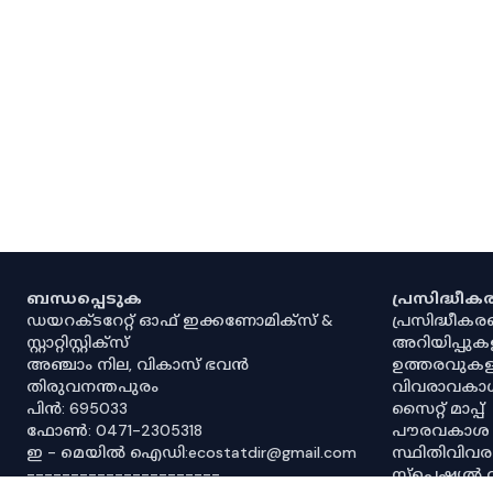
ബന്ധപ്പെടുക
പ്രസിദ്ധീ
ഡയറക്ടറേറ്റ് ഓഫ് ഇക്കണോമിക്സ് &
പ്രസിദ്ധീക
സ്റ്റാറ്റിസ്റ്റിക്സ്
അറിയിപ്പുക
അഞ്ചാം നില, വികാസ് ഭവൻ
ഉത്തരവുകള
തിരുവനന്തപുരം
വിവരാവകാ
പിൻ: 695033
സൈറ്റ് മാപ്പ്
ഫോൺ: 0471-2305318
പൗരവകാശ
ഇ - മെയിൽ ഐഡി:ecostatdir@gmail.com
സ്ഥിതിവിവ
----------------------
സ്‌പെഷ്യൽ 