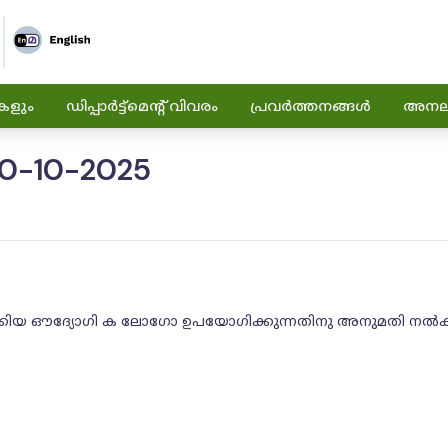
കളും
ഡിപ്പാർട്ട്മെന്റ് വിവരം
പ്രവർത്തനങ്ങൾ
അനലിറ
0-10-2025
യാറാക്കിയ ഔദ്യോഗി ക ലോഗോ ഉപയോഗിക്കുന്നതിനു അനുമതി നൽക