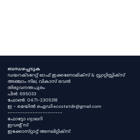
ബന്ധപ്പെടുക
ഡയറക്ടറേറ്റ് ഓഫ് ഇക്കണോമിക്സ് & സ്റ്റാറ്റിസ്റ്റിക്സ്
അഞ്ചാം നില, വികാസ് ഭവൻ
തിരുവനന്തപുരം
പിൻ: 695033
ഫോൺ: 0471-2305318
ഇ - മെയിൽ ഐഡി:ecostatdir@gmail.com
----------------------
ഫോട്ടോ ഗ്യാലറി
ഇവൻ്റ് സ്
ഇക്കോസ്‌റ്റാറ്റ് അനലിറ്റിക്‌സ്