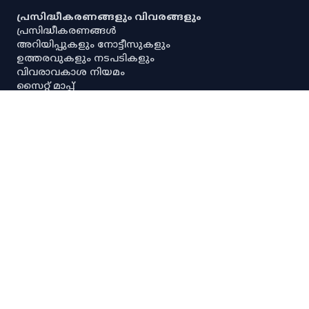
പ്രസിദ്ധീകരണങ്ങളും വിവരങ്ങളും
പ്രസിദ്ധീകരണങ്ങൾ
അറിയിപ്പുകളും നോട്ടീസുകളും
ഉത്തരവുകളും നടപടികളും
വിവരാവകാശ നിയമം
സൈറ്റ് മാപ്പ്
പൗരവകാശ രേഖ
സ്ഥിതിവിവര ശേഖരണ നിയമം
സ്‌പെഷ്യൽ റൂൾസ്
സേവനാവകാശ നിയമം
എല്ലാ അനലിറ്റിക്കൽ ഡാഷ്‌ബോർഡുകളും
എല്ലാ അന്വേഷണ ഡാഷ്‌ബോർഡുകളും
പ്രധാന സ്ഥിതിവിവരക്കണക്കുകൾ
നയങ്ങളും റഫറൻസുകളും
നിരാകരണം
ഡാറ്റ നയം
സ്വകാര്യതാനയം
പകർപ്പവകാശ നയം
ഡാറ്റ പങ്കിടൽ നയം
സ്പാര്ക്