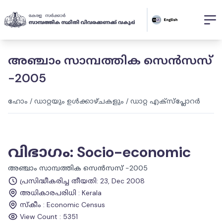
അഞ്ചാം സാമ്പത്തിക സെൻസസ്
-2005
ഹോം
/
ഡാറ്റയും ഉൾക്കാഴ്ചകളും
/
ഡാറ്റ എക്സ്പ്ലോറർ
വിഭാഗം
:
Socio-economic
അഞ്ചാം സാമ്പത്തിക സെൻസസ് -2005
പ്രസിദ്ധീകരിച്ച തീയതി
:
23, Dec 2008
അധികാരപരിധി
:
Kerala
സ്കീം
:
Economic Census
View Count :
5351