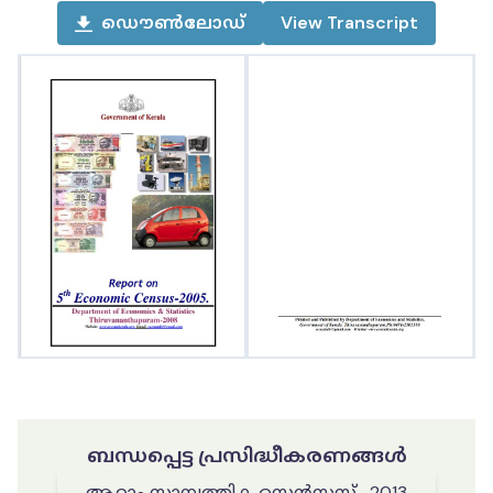
ഡൌൺലോഡ്
View
Transcript
ബന്ധപ്പെട്ട പ്രസിദ്ധീകരണങ്ങൾ
ആറാം സാമ്പത്തിക സെൻസസ് -2013