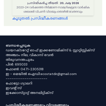
പ്രസിദ്ധീകരിച്ച തീയതി
:
20, July 2026
2023-24 വർഷത്തെ നിർമ്മാണ സാമഗ്രികളുടെ വാർഷിക
ശരാശരി വിപണി വിലയും തൊഴിൽ വേതനവും
കൂടുതൽ പ്രസിദ്ധീകരണങ്ങൾ
ബന്ധപ്പെടുക
ഡയറക്ടറേറ്റ് ഓഫ് ഇക്കണോമിക്സ് & സ്റ്റാറ്റിസ്റ്റിക്സ്
അഞ്ചാം നില, വികാസ് ഭവൻ
തിരുവനന്തപുരം
പിൻ: 695033
ഫോൺ: 0471-2305318
ഇ - മെയിൽ ഐഡി:ecostatdir@gmail.com
----------------------
ഫോട്ടോ ഗ്യാലറി
ഇവൻ്റ് സ്
ഇക്കോസ്‌റ്റാറ്റ് അനലിറ്റിക്‌സ്
പ്രസിദ്ധീകരണങ്ങളും വിവരങ്ങളും