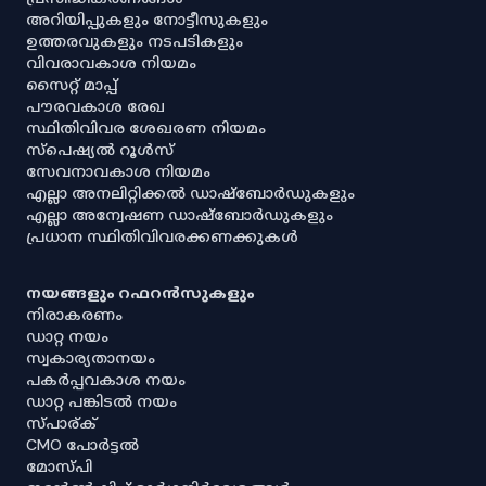
അറിയിപ്പുകളും നോട്ടീസുകളും
ഉത്തരവുകളും നടപടികളും
വിവരാവകാശ നിയമം
സൈറ്റ് മാപ്പ്
പൗരവകാശ രേഖ
സ്ഥിതിവിവര ശേഖരണ നിയമം
സ്‌പെഷ്യൽ റൂൾസ്
സേവനാവകാശ നിയമം
എല്ലാ അനലിറ്റിക്കൽ ഡാഷ്‌ബോർഡുകളും
എല്ലാ അന്വേഷണ ഡാഷ്‌ബോർഡുകളും
പ്രധാന സ്ഥിതിവിവരക്കണക്കുകൾ
നയങ്ങളും റഫറൻസുകളും
നിരാകരണം
ഡാറ്റ നയം
സ്വകാര്യതാനയം
പകർപ്പവകാശ നയം
ഡാറ്റ പങ്കിടൽ നയം
സ്പാര്ക്
CMO പോർട്ടൽ
മോസ്പി