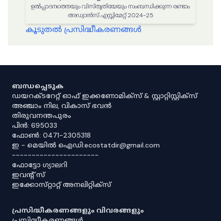
ഉൽപ്പാദനത്തെയും വിസ്തൃതിയേയും സംബന്ധിക്കുന്ന രണ്ടാം
അഡ്വാൻസ് എസ്റ്റിമേറ്റ് 2024-25
കൂടുതൽ പ്രസിദ്ധീകരണങ്ങൾ
ബന്ധപ്പെടുക
ഡയറക്ടറേറ്റ് ഓഫ് ഇക്കണോമിക്സ് & സ്റ്റാറ്റിസ്റ്റിക്സ്
അഞ്ചാം നില, വികാസ് ഭവൻ
തിരുവനന്തപുരം
പിൻ: 695033
ഫോൺ: 0471-2305318
ഇ - മെയിൽ ഐഡി:ecostatdir@gmail.com
----------------------
ഫോട്ടോ ഗ്യാലറി
ഇവൻ്റ് സ്
ഇക്കോസ്‌റ്റാറ്റ് അനലിറ്റിക്‌സ്
പ്രസിദ്ധീകരണങ്ങളും വിവരങ്ങളും
പ്രസിദ്ധീകരണങ്ങൾ