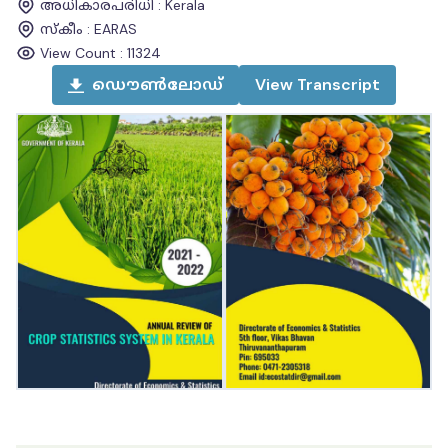
അധികാരപരിധി
:
Kerala
സ്കീം
:
EARAS
View Count :
11324
ഡൌൺലോഡ്
View
Transcript