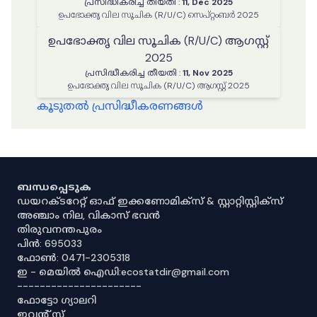
പ്രസിദ്ധീകരിച്ച തീയതി
:
11, Dec 2025
ഉപഭോക്തൃ വില സൂചിക (R/U/C) സെപ്റ്റംബർ 2025
ഉപഭോക്തൃ വില സൂചിക (R/U/C) ആഗസ്റ്റ്
2025
പ്രസിദ്ധീകരിച്ച തീയതി
:
11, Nov 2025
ഉപഭോക്തൃ വില സൂചിക (R/U/C) ആഗസ്റ്റ് 2025
കൂടുതൽ പ്രസിദ്ധീകരണങ്ങൾ
ബന്ധപ്പെടുക
ഡയറക്ടറേറ്റ് ഓഫ് ഇക്കണോമിക്സ് & സ്റ്റാറ്റിസ്റ്റിക്സ്
അഞ്ചാം നില, വികാസ് ഭവൻ
തിരുവനന്തപുരം
പിൻ: 695033
ഫോൺ: 0471-2305318
ഇ - മെയിൽ ഐഡി:ecostatdir@gmail.com
----------------------
ഫോട്ടോ ഗ്യാലറി
ഇവൻ്റ് സ്