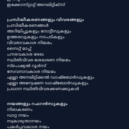
ഇക്കോസ്‌റ്റാറ്റ് അനലിറ്റിക്‌സ്
പ്രസിദ്ധീകരണങ്ങളും വിവരങ്ങളും
പ്രസിദ്ധീകരണങ്ങൾ
അറിയിപ്പുകളും നോട്ടീസുകളും
ഉത്തരവുകളും നടപടികളും
വിവരാവകാശ നിയമം
സൈറ്റ് മാപ്പ്
പൗരവകാശ രേഖ
സ്ഥിതിവിവര ശേഖരണ നിയമം
സ്‌പെഷ്യൽ റൂൾസ്
സേവനാവകാശ നിയമം
എല്ലാ അനലിറ്റിക്കൽ ഡാഷ്‌ബോർഡുകളും
എല്ലാ അന്വേഷണ ഡാഷ്‌ബോർഡുകളും
പ്രധാന സ്ഥിതിവിവരക്കണക്കുകൾ
നയങ്ങളും റഫറൻസുകളും
നിരാകരണം
ഡാറ്റ നയം
സ്വകാര്യതാനയം
പകർപ്പവകാശ നയം