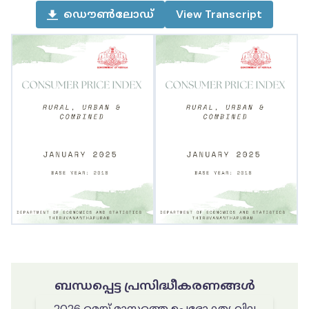
ഡൌൺലോഡ്
View
Transcript
ബന്ധപ്പെട്ട പ്രസിദ്ധീകരണങ്ങൾ
2026 മെയ് മാസത്തെ ഉപഭോക്തൃ വില