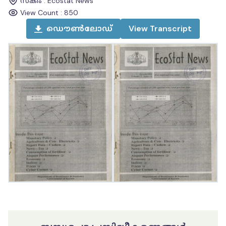
സ്കീം
:
Ecostat News
View Count :
850
ഡൌൺലോഡ്
View
Transcript