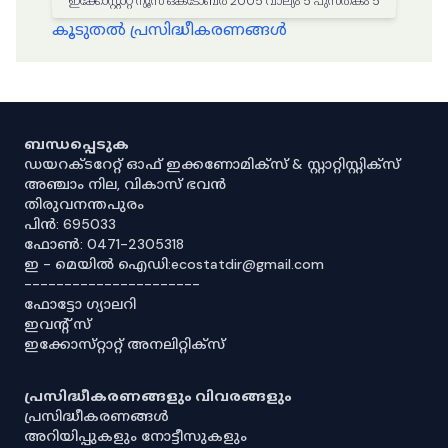
ഇക്കോസ്റ്റാറ്റ് ന്യൂസ് ഒക്ടോബർ 2005 വാല്യം 5 പുസ്തകം 5
കൂടുതൽ പ്രസിദ്ധീകരണങ്ങൾ
ബന്ധപ്പെടുക
ഡയറക്ടറേറ്റ് ഓഫ് ഇക്കണോമിക്സ് & സ്റ്റാറ്റിസ്റ്റിക്സ്
അഞ്ചാം നില, വികാസ് ഭവൻ
തിരുവനന്തപുരം
പിൻ: 695033
ഫോൺ: 0471-2305318
ഇ - മെയിൽ ഐഡി:ecostatdir@gmail.com
----------------------
ഫോട്ടോ ഗ്യാലറി
ഇവൻ്റ് സ്
ഇക്കോസ്‌റ്റാറ്റ് അനലിറ്റിക്‌സ്
പ്രസിദ്ധീകരണങ്ങളും വിവരങ്ങളും
പ്രസിദ്ധീകരണങ്ങൾ
അറിയിപ്പുകളും നോട്ടീസുകളും