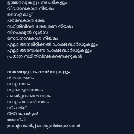
ഉത്തരവുകളും നടപടികളും
വിവരാവകാശ നിയമം
സൈറ്റ് മാപ്പ്
പൗരവകാശ രേഖ
സ്ഥിതിവിവര ശേഖരണ നിയമം
സ്‌പെഷ്യൽ റൂൾസ്
സേവനാവകാശ നിയമം
എല്ലാ അനലിറ്റിക്കൽ ഡാഷ്‌ബോർഡുകളും
എല്ലാ അന്വേഷണ ഡാഷ്‌ബോർഡുകളും
പ്രധാന സ്ഥിതിവിവരക്കണക്കുകൾ
നയങ്ങളും റഫറൻസുകളും
നിരാകരണം
ഡാറ്റ നയം
സ്വകാര്യതാനയം
പകർപ്പവകാശ നയം
ഡാറ്റ പങ്കിടൽ നയം
സ്പാര്ക്
CMO പോർട്ടൽ
മോസ്പി
ഇൻ്റേൺഷിപ്പ് മാർഗ്ഗനിർദ്ദേശങ്ങൾ