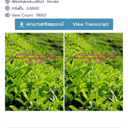
അധികാരപരിധി
:
Kerala
സ്കീം
:
EARAS
View Count :
11683
ഡൌൺലോഡ്
View
Transcript