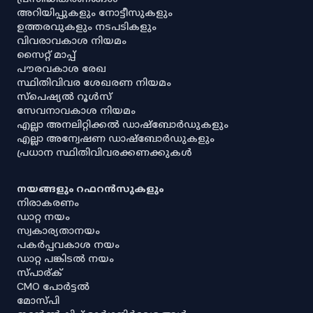
അറിയിപ്പുകളും നോട്ടീസുകളും
ഉത്തരവുകളും നടപടികളും
വിവരാവകാശ നിയമം
സൈറ്റ് മാപ്പ്
പൗരവകാശ രേഖ
സ്ഥിതിവിവര ശേഖരണ നിയമം
സ്‌പെഷ്യൽ റൂൾസ്
സേവനാവകാശ നിയമം
എല്ലാ അനലിറ്റിക്കൽ ഡാഷ്‌ബോർഡുകളും
എല്ലാ അന്വേഷണ ഡാഷ്‌ബോർഡുകളും
പ്രധാന സ്ഥിതിവിവരക്കണക്കുകൾ
നയങ്ങളും റഫറൻസുകളും
നിരാകരണം
ഡാറ്റ നയം
സ്വകാര്യതാനയം
പകർപ്പവകാശ നയം
ഡാറ്റ പങ്കിടൽ നയം
സ്പാര്ക്
CMO പോർട്ടൽ
മോസ്പി