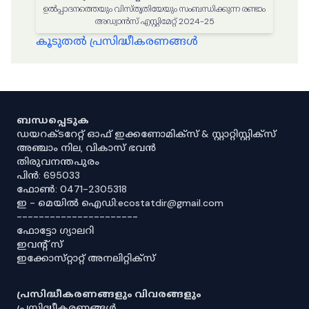
ഉൽപ്പാദനത്തെയും വിസ്തൃതിയേയും സംബന്ധിക്കുന്ന രണ്ടാം
അഡ്വാൻസ് എസ്റ്റിമേറ്റ് 2024-25
കൂടുതൽ പ്രസിദ്ധീകരണങ്ങൾ
ബന്ധപ്പെടുക
ഡയറക്ടറേറ്റ് ഓഫ് ഇക്കണോമിക്സ് & സ്റ്റാറ്റിസ്റ്റിക്സ്
അഞ്ചാം നില, വികാസ് ഭവൻ
തിരുവനന്തപുരം
പിൻ: 695033
ഫോൺ: 0471-2305318
ഇ - മെയിൽ ഐഡി:ecostatdir@gmail.com
----------------------
ഫോട്ടോ ഗ്യാലറി
ഇവൻ്റ് സ്
ഇക്കോസ്‌റ്റാറ്റ് അനലിറ്റിക്‌സ്
പ്രസിദ്ധീകരണങ്ങളും വിവരങ്ങളും
പ്രസിദ്ധീകരണങ്ങൾ