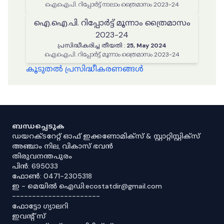
ഐ.ഐ.പി. റിപ്പോർട്ട് നാലാം ത്രൈമാസം 2023-24
ഐ.ഐ.പി. റിപ്പോർട്ട് മൂന്നാം ത്രൈമാസം
2023-24
പ്രസിദ്ധീകരിച്ച തീയതി
:
25, May 2024
ഐ.ഐ.പി. റിപ്പോർട്ട് മൂന്നാം ത്രൈമാസം 2023-24
കൂടുതൽ പ്രസിദ്ധീകരണങ്ങൾ
ബന്ധപ്പെടുക
ഡയറക്ടറേറ്റ് ഓഫ് ഇക്കണോമിക്സ് & സ്റ്റാറ്റിസ്റ്റിക്സ്
അഞ്ചാം നില, വികാസ് ഭവൻ
തിരുവനന്തപുരം
പിൻ: 695033
ഫോൺ: 0471-2305318
ഇ - മെയിൽ ഐഡി:ecostatdir@gmail.com
----------------------
ഫോട്ടോ ഗ്യാലറി
ഇവൻ്റ് സ്