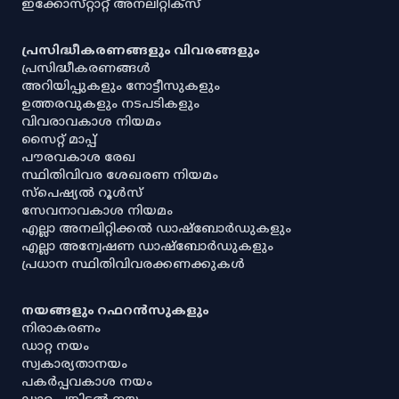
ഇക്കോസ്‌റ്റാറ്റ് അനലിറ്റിക്‌സ്
പ്രസിദ്ധീകരണങ്ങളും വിവരങ്ങളും
പ്രസിദ്ധീകരണങ്ങൾ
അറിയിപ്പുകളും നോട്ടീസുകളും
ഉത്തരവുകളും നടപടികളും
വിവരാവകാശ നിയമം
സൈറ്റ് മാപ്പ്
പൗരവകാശ രേഖ
സ്ഥിതിവിവര ശേഖരണ നിയമം
സ്‌പെഷ്യൽ റൂൾസ്
സേവനാവകാശ നിയമം
എല്ലാ അനലിറ്റിക്കൽ ഡാഷ്‌ബോർഡുകളും
എല്ലാ അന്വേഷണ ഡാഷ്‌ബോർഡുകളും
പ്രധാന സ്ഥിതിവിവരക്കണക്കുകൾ
നയങ്ങളും റഫറൻസുകളും
നിരാകരണം
ഡാറ്റ നയം
സ്വകാര്യതാനയം
പകർപ്പവകാശ നയം
ഡാറ്റ പങ്കിടൽ നയം