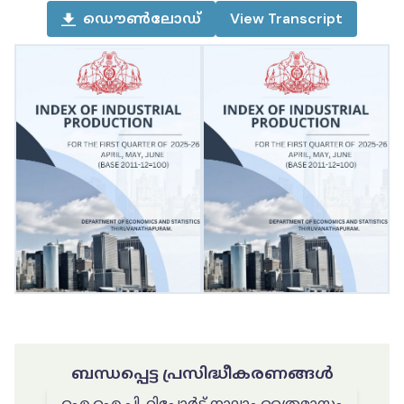
ഡൌൺലോഡ്
View
Transcript
ബന്ധപ്പെട്ട പ്രസിദ്ധീകരണങ്ങൾ
ഐ.ഐ.പി. റിപ്പോർട്ട് നാലാം ത്രൈമാസം