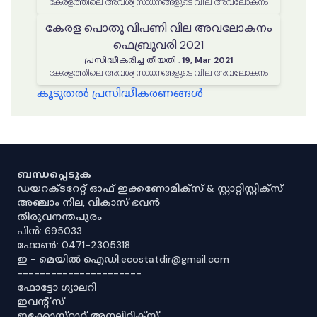
കേരളത്തിലെ അവശ്യ സാധനങ്ങളുടെ വില അവലോകനം
കേരള പൊതു വിപണി വില അവലോകനം
ഫെബ്രുവരി 2021
പ്രസിദ്ധീകരിച്ച തീയതി
:
19, Mar 2021
കേരളത്തിലെ അവശ്യ സാധനങ്ങളുടെ വില അവലോകനം
കൂടുതൽ പ്രസിദ്ധീകരണങ്ങൾ
ബന്ധപ്പെടുക
ഡയറക്ടറേറ്റ് ഓഫ് ഇക്കണോമിക്സ് & സ്റ്റാറ്റിസ്റ്റിക്സ്
അഞ്ചാം നില, വികാസ് ഭവൻ
തിരുവനന്തപുരം
പിൻ: 695033
ഫോൺ: 0471-2305318
ഇ - മെയിൽ ഐഡി:ecostatdir@gmail.com
----------------------
ഫോട്ടോ ഗ്യാലറി
ഇവൻ്റ് സ്
ഇക്കോസ്‌റ്റാറ്റ് അനലിറ്റിക്‌സ്