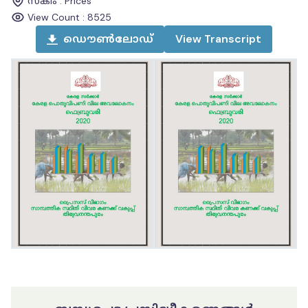
സ്കീം
:
Prices
View Count :
8525
ഡൌൺലോഡ്
View
Transcript