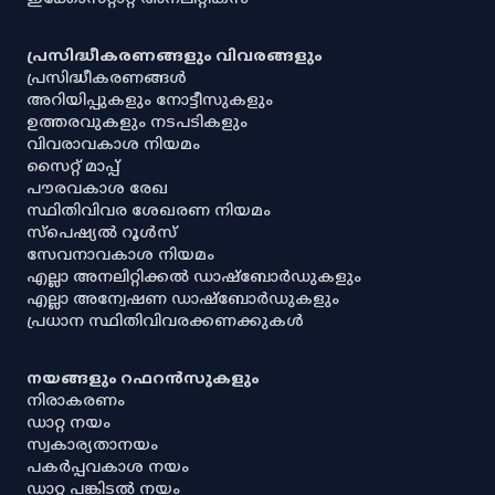
പ്രസിദ്ധീകരണങ്ങളും വിവരങ്ങളും
പ്രസിദ്ധീകരണങ്ങൾ
അറിയിപ്പുകളും നോട്ടീസുകളും
ഉത്തരവുകളും നടപടികളും
വിവരാവകാശ നിയമം
സൈറ്റ് മാപ്പ്
പൗരവകാശ രേഖ
സ്ഥിതിവിവര ശേഖരണ നിയമം
സ്‌പെഷ്യൽ റൂൾസ്
സേവനാവകാശ നിയമം
എല്ലാ അനലിറ്റിക്കൽ ഡാഷ്‌ബോർഡുകളും
എല്ലാ അന്വേഷണ ഡാഷ്‌ബോർഡുകളും
പ്രധാന സ്ഥിതിവിവരക്കണക്കുകൾ
നയങ്ങളും റഫറൻസുകളും
നിരാകരണം
ഡാറ്റ നയം
സ്വകാര്യതാനയം
പകർപ്പവകാശ നയം
ഡാറ്റ പങ്കിടൽ നയം