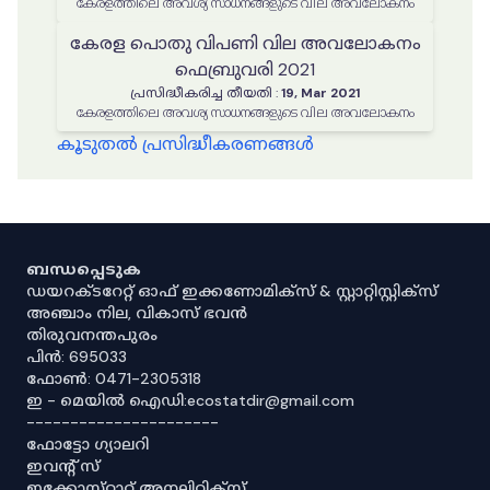
കേരളത്തിലെ അവശ്യ സാധനങ്ങളുടെ വില അവലോകനം
കേരള പൊതു വിപണി വില അവലോകനം
ഫെബ്രുവരി 2021
പ്രസിദ്ധീകരിച്ച തീയതി
:
19, Mar 2021
കേരളത്തിലെ അവശ്യ സാധനങ്ങളുടെ വില അവലോകനം
കൂടുതൽ പ്രസിദ്ധീകരണങ്ങൾ
ബന്ധപ്പെടുക
ഡയറക്ടറേറ്റ് ഓഫ് ഇക്കണോമിക്സ് & സ്റ്റാറ്റിസ്റ്റിക്സ്
അഞ്ചാം നില, വികാസ് ഭവൻ
തിരുവനന്തപുരം
പിൻ: 695033
ഫോൺ: 0471-2305318
ഇ - മെയിൽ ഐഡി:ecostatdir@gmail.com
----------------------
ഫോട്ടോ ഗ്യാലറി
ഇവൻ്റ് സ്
ഇക്കോസ്‌റ്റാറ്റ് അനലിറ്റിക്‌സ്