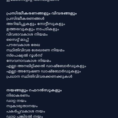
പ്രസിദ്ധീകരണങ്ങളും വിവരങ്ങളും
പ്രസിദ്ധീകരണങ്ങൾ
അറിയിപ്പുകളും നോട്ടീസുകളും
ഉത്തരവുകളും നടപടികളും
വിവരാവകാശ നിയമം
സൈറ്റ് മാപ്പ്
പൗരവകാശ രേഖ
സ്ഥിതിവിവര ശേഖരണ നിയമം
സ്‌പെഷ്യൽ റൂൾസ്
സേവനാവകാശ നിയമം
എല്ലാ അനലിറ്റിക്കൽ ഡാഷ്‌ബോർഡുകളും
എല്ലാ അന്വേഷണ ഡാഷ്‌ബോർഡുകളും
പ്രധാന സ്ഥിതിവിവരക്കണക്കുകൾ
നയങ്ങളും റഫറൻസുകളും
നിരാകരണം
ഡാറ്റ നയം
സ്വകാര്യതാനയം
പകർപ്പവകാശ നയം
ഡാറ്റ പങ്കിടൽ നയം