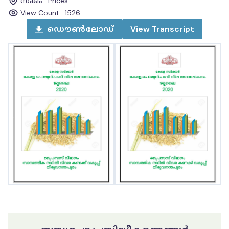
സ്കീം
:
Prices
View Count :
1526
ഡൌൺലോഡ്
View
Transcript