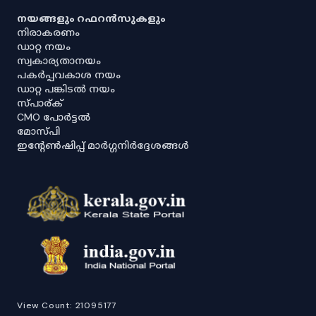
നയങ്ങളും റഫറൻസുകളും
നിരാകരണം
ഡാറ്റ നയം
സ്വകാര്യതാനയം
പകർപ്പവകാശ നയം
ഡാറ്റ പങ്കിടൽ നയം
സ്പാര്ക്
CMO പോർട്ടൽ
മോസ്പി
ഇൻ്റേൺഷിപ്പ് മാർഗ്ഗനിർദ്ദേശങ്ങൾ
View Count:
21095177