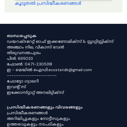
കൂടുതൽ പ്രസിദ്ധീകരണങ്ങൾ
ബന്ധപ്പെടുക
ഡയറക്ടറേറ്റ് ഓഫ് ഇക്കണോമിക്സ് & സ്റ്റാറ്റിസ്റ്റിക്സ്
അഞ്ചാം നില, വികാസ് ഭവൻ
തിരുവനന്തപുരം
പിൻ: 695033
ഫോൺ: 0471-2305318
ഇ - മെയിൽ ഐഡി:ecostatdir@gmail.com
----------------------
ഫോട്ടോ ഗ്യാലറി
ഇവൻ്റ് സ്
ഇക്കോസ്‌റ്റാറ്റ് അനലിറ്റിക്‌സ്
പ്രസിദ്ധീകരണങ്ങളും വിവരങ്ങളും
പ്രസിദ്ധീകരണങ്ങൾ
അറിയിപ്പുകളും നോട്ടീസുകളും
ഉത്തരവുകളും നടപടികളും