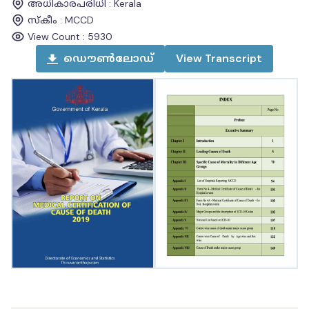
അധികാരപരിധി
:
Kerala
സ്കീം
:
MCCD
View Count :
5930
ഡൌൺലോഡ്
View
Transcript