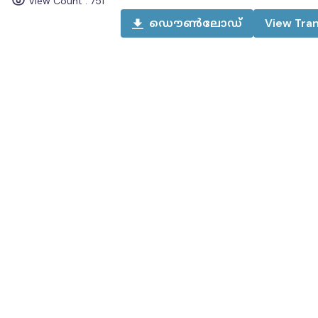
View Count :
751
ഡൌൺലോഡ്
View
Tran