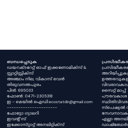
ബന്ധപ്പെടുക
പ്രസിദ്ധീ
ഡയറക്ടറേറ്റ് ഓഫ് ഇക്കണോമിക്സ് &
പ്രസിദ്ധീക
സ്റ്റാറ്റിസ്റ്റിക്സ്
അറിയിപ്പുക
അഞ്ചാം നില, വികാസ് ഭവൻ
ഉത്തരവുകള
തിരുവനന്തപുരം
വിവരാവകാ
പിൻ: 695033
സൈറ്റ് മാപ്പ്
ഫോൺ: 0471-2305318
പൗരവകാശ
ഇ - മെയിൽ ഐഡി:ecostatdir@gmail.com
സ്ഥിതിവിവ
----------------------
സ്‌പെഷ്യൽ 
ഫോട്ടോ ഗ്യാലറി
സേവനാവകാ
ഇവൻ്റ് സ്
എല്ലാ അനലിറ
ഇക്കോസ്‌റ്റാറ്റ് അനലിറ്റിക്‌സ്
ഡാഷ്‌ബോർ