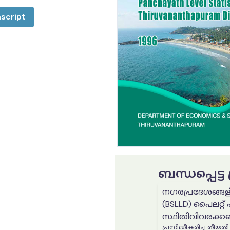
script
ബന്ധപ്പെട്
നഗരപ്രദേശങ്ങള
(BSLLD) പൈലറ്റ
സ്ഥിതിവിവരക്കണക
പ്രസിദ്ധീകരിച്ച തീയതി