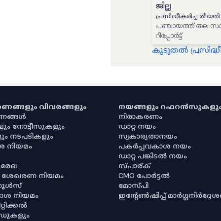
ജില്ല
പ്രസിദ്ധീകരിച്ച തീയതി
പഞ്ചായത്ത് തല സ്ഥ
റിപ്പോർട്ട്
കൂടുതൽ പ്രസിദ
കരണങ്ങളും വിവരങ്ങളും
നയങ്ങളും റഫറൻസുകളു
രണങ്ങൾ
നിരാകരണം
ളും നോട്ടീസുകളും
ഡാറ്റ നയം
ും നടപടികളും
സ്വകാര്യതാനയം
ശ നിയമം
പകർപ്പവകാശ നയം
ഡാറ്റ പങ്കിടൽ നയം
 രേഖ
സ്പാര്ക്
ര ശേഖരണ നിയമം
CMO പോർട്ടൽ
റൂൾസ്
മോസ്പി
ശ നിയമം
ഇൻ്റേൺഷിപ്പ് മാർഗ്ഗനിർദ്ദേ
്റിക്കൽ
ഡുകളും