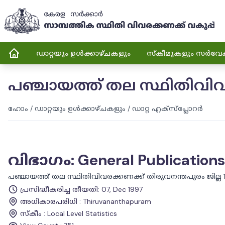
ഡാറ്റയും ഉൾക്കാഴ്ചകളും
സ്കീമുകളും സർവേ
പഞ്ചായത്ത് തല സ്ഥിതിവിവര
ഹോം
/
ഡാറ്റയും ഉൾക്കാഴ്ചകളും
/
ഡാറ്റ എക്സ്പ്ലോറർ
വിഭാഗം
:
General Publications
പഞ്ചായത്ത് തല സ്ഥിതിവിവരക്കണക്ക് തിരുവനന്തപുരം ജില്ല 
പ്രസിദ്ധീകരിച്ച തീയതി
:
07, Dec 1997
അധികാരപരിധി
:
Thiruvananthapuram
സ്കീം
:
Local Level Statistics