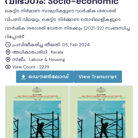
വിഭാഗം
:
Socio-economic
കെട്ടിട നിർമാണ സാമഗ്രികളുടെ വാർഷിക ശരാശരി
വിപണി വിലയും, കെട്ടിട നിർമ്മാണ തൊഴിലാളികളുടെ
വാർഷിക ശരാശരി വേതന നിരക്കും (2021-22) സംബന്ധിച്ച
റിപ്പോർട്
പ്രസിദ്ധീകരിച്ച തീയതി
:
05, Feb 2024
അധികാരപരിധി
:
Kerala
സ്കീം
:
Labour & Housing
View Count :
2229
ഡൌൺലോഡ്
View
Transcript