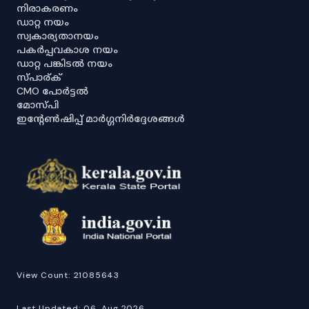
നിരാകരണം
ഡാറ്റ നയം
സ്വകാര്യതാനയം
പകർപ്പവകാശ നയം
ഡാറ്റ പങ്കിടൽ നയം
സ്പാര്ക്
CMO പോർട്ടൽ
മോസ്പി
ഇൻ്റേൺഷിപ്പ് മാർഗ്ഗനിർദ്ദേശങ്ങൾ
View Count:
21085643
Last Updated:
06, Aug 2026