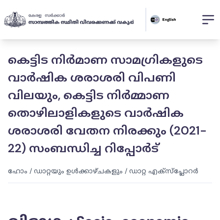
കെട്ടിട നിർമാണ സാമഗ്രികളുടെ
വാർഷിക ശരാശരി വിപണി
വിലയും, കെട്ടിട നിർമ്മാണ
തൊഴിലാളികളുടെ വാർഷിക
ശരാശരി വേതന നിരക്കും (2021-
22) സംബന്ധിച്ച റിപ്പോർട്
ഹോം
/
ഡാറ്റയും ഉൾക്കാഴ്ചകളും
/
ഡാറ്റ എക്സ്പ്ലോറർ