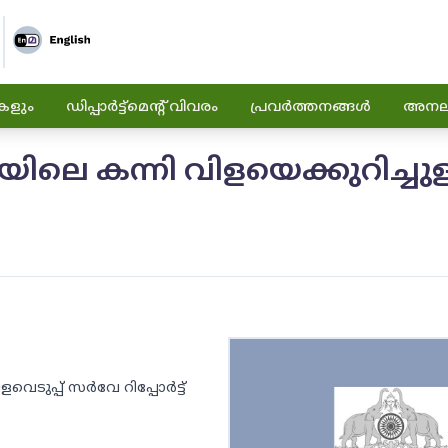
കളും
ഡിപ്പാർട്ട്മെന്റ് വിവരം
പ്രവർത്തനങ്ങൾ
അനലിറ
െ കന്നി വിളയെക്കുറിച്ചുള്
െടുപ്പ് സർവേ റിപ്പോർട്ട്