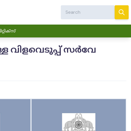
്റിക്സ്
ള വിളവെടുപ്പ് സർവേ