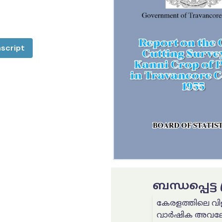
script
ബന്ധപ്പെട്
കേരളത്തിലെ വി
വാർഷിക അവലോ