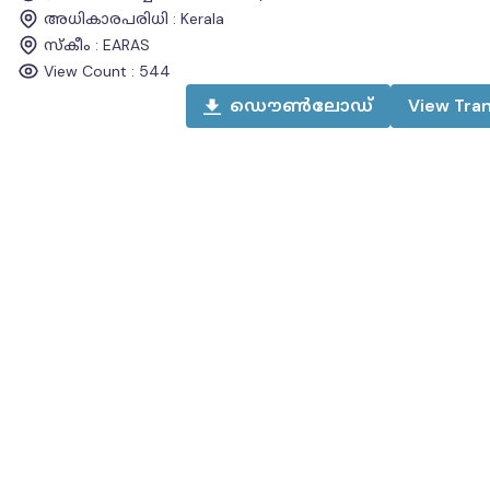
അധികാരപരിധി
:
Kerala
സ്കീം
:
EARAS
View Count :
544
ഡൌൺലോഡ്
View
Tran