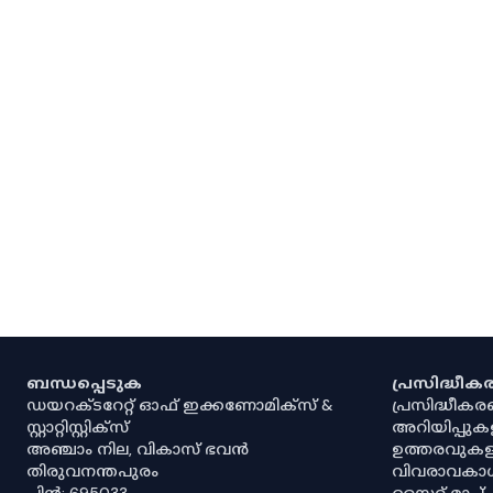
ബന്ധപ്പെടുക
പ്രസിദ്ധീ
ഡയറക്ടറേറ്റ് ഓഫ് ഇക്കണോമിക്സ് &
പ്രസിദ്ധീക
സ്റ്റാറ്റിസ്റ്റിക്സ്
അറിയിപ്പുക
അഞ്ചാം നില, വികാസ് ഭവൻ
ഉത്തരവുകള
തിരുവനന്തപുരം
വിവരാവകാ
പിൻ: 695033
സൈറ്റ് മാപ്പ്