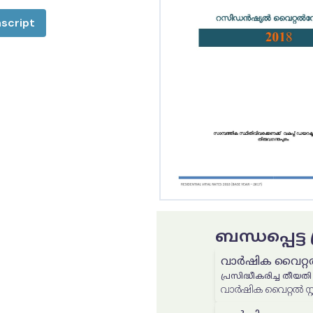
script
ബന്ധപ്പെട്
വാർഷിക വൈറ്റൽ സ്റ്
പ്രസിദ്ധീകരിച്ച തീയതി
വാർഷിക വൈറ്റൽ സ്റ്റാറ്