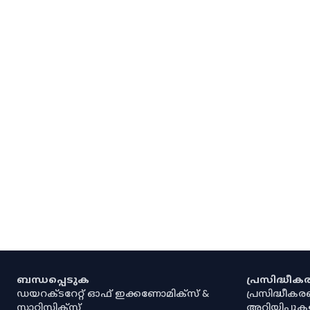
ബന്ധപ്പെടുക
പ്രസിദ്ധീ
ഡയറക്ടറേറ്റ് ഓഫ് ഇക്കണോമിക്സ് &
പ്രസിദ്ധീക
സ്റ്റാറ്റിസ്റ്റിക്സ്
അറിയിപ്പുക