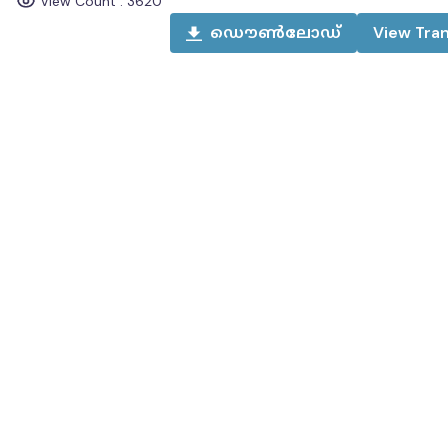
View Count :
3620
ഡൌൺലോഡ്
View
Tran