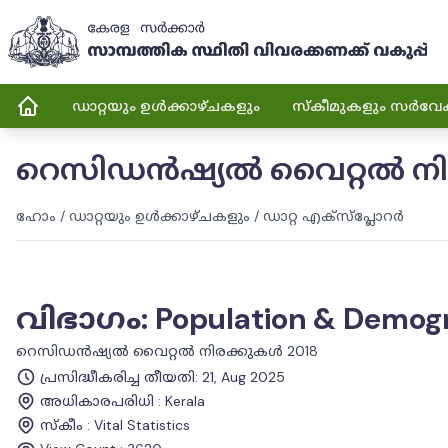
ഡാറ്റയും ഉൾക്കാഴ്ചകളും
സ്കീമുകളും സർവേ
റെസിഡൻഷ്യൽ വൈറ്റൽ നിര
ഹോം
/
ഡാറ്റയും ഉൾക്കാഴ്ചകളും
/
ഡാറ്റ എക്സ്പ്ലോറർ
വിഭാഗം
:
Population & Demog
റെസിഡൻഷ്യൽ വൈറ്റൽ നിരക്കുകൾ 2018
പ്രസിദ്ധീകരിച്ച തീയതി
:
21, Aug 2025
അധികാരപരിധി
:
Kerala
സ്കീം
:
Vital Statistics