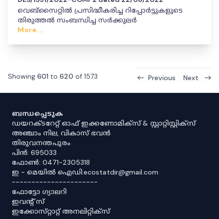
വെബ്‌സൈറ്റിൽ പ്രസിദ്ധീകരിച്ച റിപ്പോർട്ടുകളുടെ
തിരുത്തൽ സംബന്ധിച്ച സർക്കുലർ
More...
Showing
601
to
620
of
1573
Previous
Next
ബന്ധപ്പെടുക
ഡയറക്ടറേറ്റ് ഓഫ് ഇക്കണോമിക്സ് & സ്റ്റാറ്റിസ്റ്റിക്സ്
അഞ്ചാം നില, വികാസ് ഭവൻ
തിരുവനന്തപുരം
പിൻ: 695033
ഫോൺ: 0471-2305318
ഇ - മെയിൽ ഐഡി:ecostatdir@gmail.com
----------------------
ഫോട്ടോ ഗ്യാലറി
ഇവൻ്റ് സ്
ഇക്കോസ്‌റ്റാറ്റ് അനലിറ്റിക്‌സ്