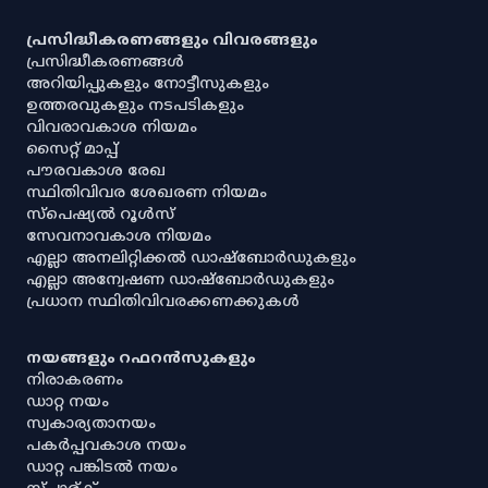
പ്രസിദ്ധീകരണങ്ങളും വിവരങ്ങളും
പ്രസിദ്ധീകരണങ്ങൾ
അറിയിപ്പുകളും നോട്ടീസുകളും
ഉത്തരവുകളും നടപടികളും
വിവരാവകാശ നിയമം
സൈറ്റ് മാപ്പ്
പൗരവകാശ രേഖ
സ്ഥിതിവിവര ശേഖരണ നിയമം
സ്‌പെഷ്യൽ റൂൾസ്
സേവനാവകാശ നിയമം
എല്ലാ അനലിറ്റിക്കൽ ഡാഷ്‌ബോർഡുകളും
എല്ലാ അന്വേഷണ ഡാഷ്‌ബോർഡുകളും
പ്രധാന സ്ഥിതിവിവരക്കണക്കുകൾ
നയങ്ങളും റഫറൻസുകളും
നിരാകരണം
ഡാറ്റ നയം
സ്വകാര്യതാനയം
പകർപ്പവകാശ നയം
ഡാറ്റ പങ്കിടൽ നയം