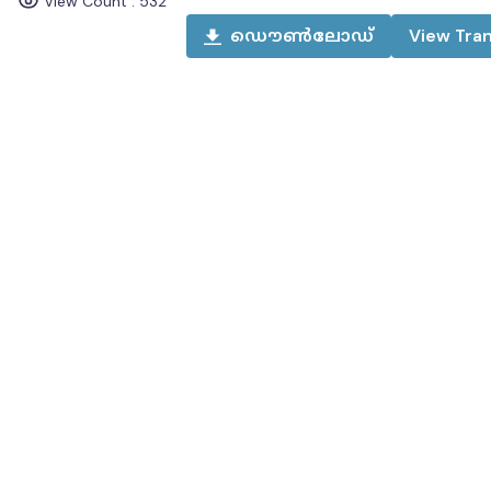
View Count :
532
ഡൌൺലോഡ്
View
Tran