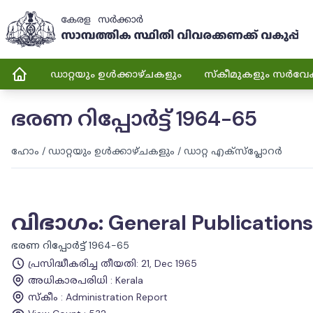
ഡാറ്റയും ഉൾക്കാഴ്ചകളും
സ്കീമുകളും സർവേ
ഭരണ റിപ്പോർട്ട് 1964-65
ഹോം
/
ഡാറ്റയും ഉൾക്കാഴ്ചകളും
/
ഡാറ്റ എക്സ്പ്ലോറർ
വിഭാഗം
:
General Publications
ഭരണ റിപ്പോർട്ട് 1964-65
പ്രസിദ്ധീകരിച്ച തീയതി
:
21, Dec 1965
അധികാരപരിധി
:
Kerala
സ്കീം
:
Administration Report