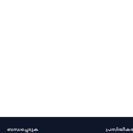
ബന്ധപ്പെടുക
പ്രസിദ്ധീ