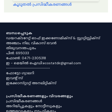
കൂടുതൽ പ്രസിദ്ധീകരണങ്ങൾ
ബന്ധപ്പെടുക
ഡയറക്ടറേറ്റ് ഓഫ് ഇക്കണോമിക്സ് & സ്റ്റാറ്റിസ്റ്റിക്സ്
അഞ്ചാം നില, വികാസ് ഭവൻ
തിരുവനന്തപുരം
പിൻ: 695033
ഫോൺ: 0471-2305318
ഇ - മെയിൽ ഐഡി:ecostatdir@gmail.com
----------------------
ഫോട്ടോ ഗ്യാലറി
ഇവൻ്റ് സ്
ഇക്കോസ്‌റ്റാറ്റ് അനലിറ്റിക്‌സ്
പ്രസിദ്ധീകരണങ്ങളും വിവരങ്ങളും
പ്രസിദ്ധീകരണങ്ങൾ
അറിയിപ്പുകളും നോട്ടീസുകളും
ഉത്തരവുകളും നടപടികളും