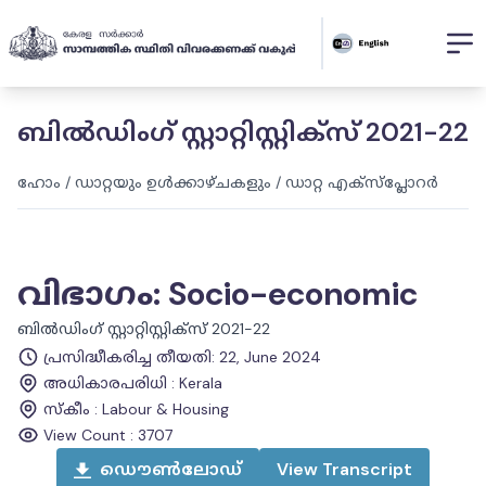
ബിൽഡിംഗ് സ്റ്റാറ്റിസ്റ്റിക്‌സ് 2021-22
ഹോം
/
ഡാറ്റയും ഉൾക്കാഴ്ചകളും
/
ഡാറ്റ എക്സ്പ്ലോറർ
വിഭാഗം
:
Socio-economic
ബിൽഡിംഗ് സ്റ്റാറ്റിസ്റ്റിക്‌സ് 2021-22
പ്രസിദ്ധീകരിച്ച തീയതി
:
22, June 2024
അധികാരപരിധി
:
Kerala
സ്കീം
:
Labour & Housing
View Count :
3707
ഡൌൺലോഡ്
View
Transcript