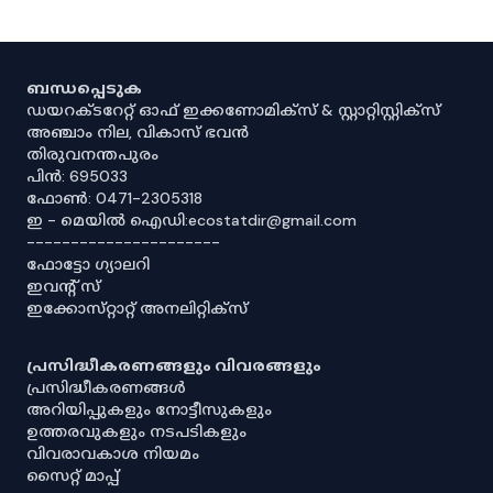
ബന്ധപ്പെടുക
ഡയറക്ടറേറ്റ് ഓഫ് ഇക്കണോമിക്സ് & സ്റ്റാറ്റിസ്റ്റിക്സ്
അഞ്ചാം നില, വികാസ് ഭവൻ
തിരുവനന്തപുരം
പിൻ: 695033
ഫോൺ: 0471-2305318
ഇ - മെയിൽ ഐഡി:ecostatdir@gmail.com
----------------------
ഫോട്ടോ ഗ്യാലറി
ഇവൻ്റ് സ്
ഇക്കോസ്‌റ്റാറ്റ് അനലിറ്റിക്‌സ്
പ്രസിദ്ധീകരണങ്ങളും വിവരങ്ങളും
പ്രസിദ്ധീകരണങ്ങൾ
അറിയിപ്പുകളും നോട്ടീസുകളും
ഉത്തരവുകളും നടപടികളും
വിവരാവകാശ നിയമം
സൈറ്റ് മാപ്പ്