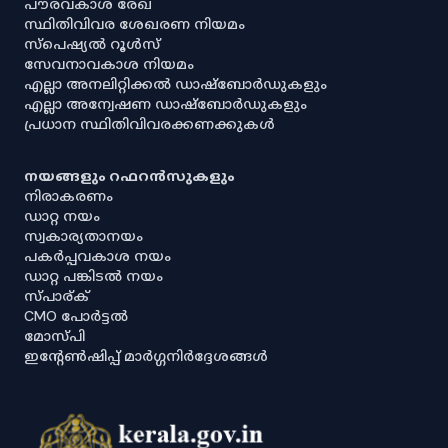
പൗരവകാശ രേഖ
സ്ഥിതിവിവര ശേഖരണ നിയമം
സ്‌പെഷ്യൽ റൂൾസ്
സേവനാവകാശ നിയമം
എല്ലാ അനലിറ്റിക്കൽ ഡാഷ്‌ബോർഡുകളും
എല്ലാ അന്വേഷണ ഡാഷ്‌ബോർഡുകളും
പ്രധാന സ്ഥിതിവിവരക്കണക്കുകൾ
നയങ്ങളും റഫറൻസുകളും
നിരാകരണം
ഡാറ്റ നയം
സ്വകാര്യതാനയം
പകർപ്പവകാശ നയം
ഡാറ്റ പങ്കിടൽ നയം
സ്പാര്ക്
CMO പോർട്ടൽ
മോസ്പി
ഇൻ്റേൺഷിപ്പ് മാർഗ്ഗനിർദ്ദേശങ്ങൾ