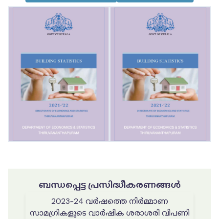
ബന്ധപ്പെട്ട പ്രസിദ്ധീകരണങ്ങൾ
2023-24 വർഷത്തെ നിർമ്മാണ
സാമഗ്രികളുടെ വാർഷിക ശരാശരി വിപണി