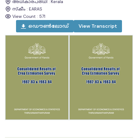
അധികാരപരിധി
:
Kerala
സ്കീം
:
EARAS
View Count :
571
ഡൌൺലോഡ്
View
Transcript