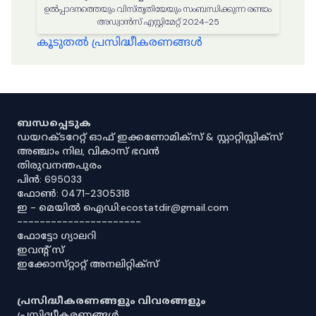
ഉൽപ്പാദനത്തെയും വിസ്തൃതിയേയും സംബന്ധിക്കുന്ന രണ്ടാം
അഡ്വാൻസ് എസ്റ്റിമേറ്റ് 2024-25
കൂടുതൽ പ്രസിദ്ധീകരണങ്ങൾ
ബന്ധപ്പെടുക
ഡയറക്ടറേറ്റ് ഓഫ് ഇക്കണോമിക്സ് & സ്റ്റാറ്റിസ്റ്റിക്സ്
അഞ്ചാം നില, വികാസ് ഭവൻ
തിരുവനന്തപുരം
പിൻ: 695033
ഫോൺ: 0471-2305318
ഇ - മെയിൽ ഐഡി:ecostatdir@gmail.com
----------------------
ഫോട്ടോ ഗ്യാലറി
ഇവൻ്റ് സ്
ഇക്കോസ്‌റ്റാറ്റ് അനലിറ്റിക്‌സ്
പ്രസിദ്ധീകരണങ്ങളും വിവരങ്ങളും
പ്രസിദ്ധീകരണങ്ങൾ