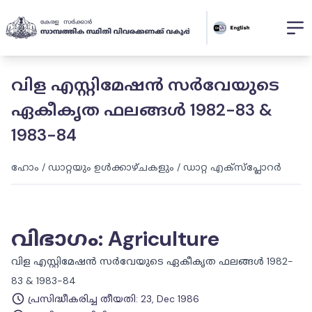
വിള എസ്റ്റിമേഷൻ സർവേയുടെ
ഏകീകൃത ഫലങ്ങൾ 1982-83 &
1983-84
ഹോം
/
ഡാറ്റയും ഉൾക്കാഴ്ചകളും
/
ഡാറ്റ എക്സ്പ്ലോറർ
വിഭാഗം
:
Agriculture
വിള എസ്റ്റിമേഷൻ സർവേയുടെ ഏകീകൃത ഫലങ്ങൾ 1982-
83 & 1983-84
പ്രസിദ്ധീകരിച്ച തീയതി
:
23, Dec 1986