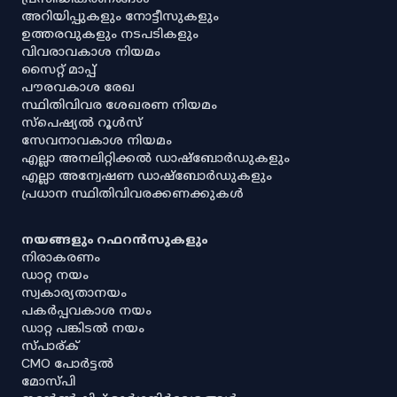
അറിയിപ്പുകളും നോട്ടീസുകളും
ഉത്തരവുകളും നടപടികളും
വിവരാവകാശ നിയമം
സൈറ്റ് മാപ്പ്
പൗരവകാശ രേഖ
സ്ഥിതിവിവര ശേഖരണ നിയമം
സ്‌പെഷ്യൽ റൂൾസ്
സേവനാവകാശ നിയമം
എല്ലാ അനലിറ്റിക്കൽ ഡാഷ്‌ബോർഡുകളും
എല്ലാ അന്വേഷണ ഡാഷ്‌ബോർഡുകളും
പ്രധാന സ്ഥിതിവിവരക്കണക്കുകൾ
നയങ്ങളും റഫറൻസുകളും
നിരാകരണം
ഡാറ്റ നയം
സ്വകാര്യതാനയം
പകർപ്പവകാശ നയം
ഡാറ്റ പങ്കിടൽ നയം
സ്പാര്ക്
CMO പോർട്ടൽ
മോസ്പി