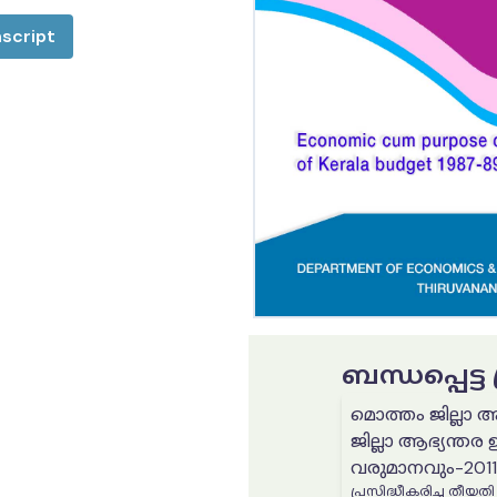
script
ബന്ധപ്പെട്
മൊത്തം ജില്ലാ ആ
ജില്ലാ ആഭ്യന്തര
വരുമാനവും-2011
പ്രസിദ്ധീകരിച്ച തീയതി