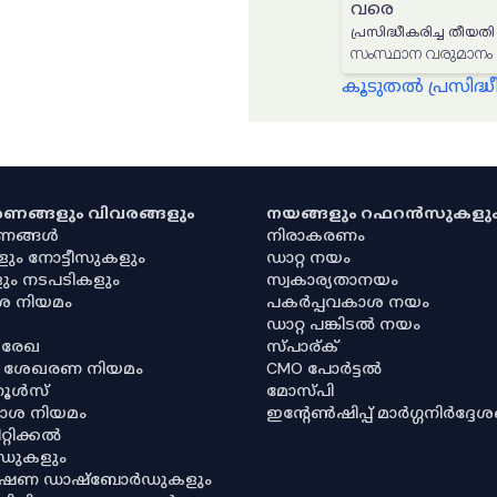
വരെ
പ്രസിദ്ധീകരിച്ച തീയതി
കൂടുതൽ പ്രസിദ
കരണങ്ങളും വിവരങ്ങളും
നയങ്ങളും റഫറൻസുകളു
രണങ്ങൾ
നിരാകരണം
ളും നോട്ടീസുകളും
ഡാറ്റ നയം
ും നടപടികളും
സ്വകാര്യതാനയം
ശ നിയമം
പകർപ്പവകാശ നയം
ഡാറ്റ പങ്കിടൽ നയം
 രേഖ
സ്പാര്ക്
ര ശേഖരണ നിയമം
CMO പോർട്ടൽ
റൂൾസ്
മോസ്പി
ശ നിയമം
ഇൻ്റേൺഷിപ്പ് മാർഗ്ഗനിർദ്ദേ
്റിക്കൽ
ഡുകളും
വേഷണ ഡാഷ്‌ബോർഡുകളും