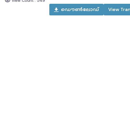
View Count :
549
ഡൌൺലോഡ്
View
Tran