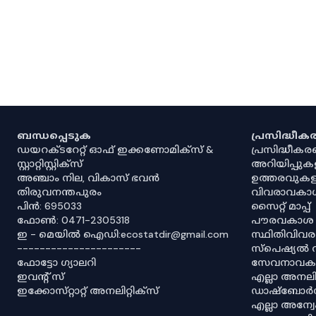
ബന്ധപ്പെടുക
പ്രസിദ്ധീ
ഡയറക്ടറേറ്റ് ഓഫ് ഇക്കണോമിക്സ് &
പ്രസിദ്ധീക
സ്റ്റാറ്റിസ്റ്റിക്സ്
അറിയിപ്പുക
അഞ്ചാം നില, വികാസ് ഭവൻ
ഉത്തരവുകള
തിരുവനന്തപുരം
വിവരാവകാ
പിൻ: 695033
സൈറ്റ് മാപ്പ്
ഫോൺ: 0471-2305318
പൗരവകാശ
ഇ - മെയിൽ ഐഡി:ecostatdir@gmail.com
സ്ഥിതിവിവ
----------------------
സ്‌പെഷ്യൽ 
ഫോട്ടോ ഗ്യാലറി
സേവനാവകാ
ഇവൻ്റ് സ്
എല്ലാ അനലിറ
ഇക്കോസ്‌റ്റാറ്റ് അനലിറ്റിക്‌സ്
ഡാഷ്‌ബോർ
എല്ലാ അന്