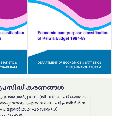
ട പ്രസിദ്ധീകരണങ്ങൾ
ഭ്യന്തര ഉൽപ്പാദനം (ജി. ഡി. ഡി. പി) മൊത്തം
 ഉൽപ്പാദനവും (എൻ. ഡി. ഡി. പി) പ്രതിശീർഷ
-12 മുതൽ 2024-25 വരെ (Q)
:
20, Nov 2025