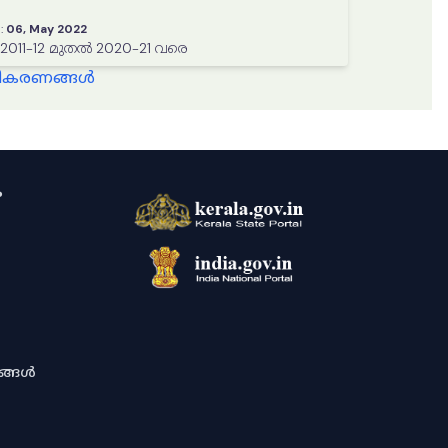
:
06, May 2022
സംസ്ഥാന വരുമാനം 2011-12 മുതൽ 2020-21 വരെ
്ധീകരണങ്ങൾ
ം
ശങ്ങൾ