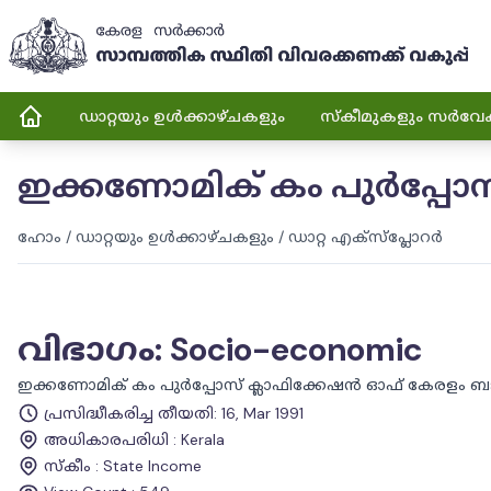
ഡാറ്റയും ഉൾക്കാഴ്ചകളും
സ്കീമുകളും സർവേ
ഇക്കണോമിക് കം പുർപ്പോസ്
ഹോം
/
ഡാറ്റയും ഉൾക്കാഴ്ചകളും
/
ഡാറ്റ എക്സ്പ്ലോറർ
വിഭാഗം
:
Socio-economic
ഇക്കണോമിക് കം പുർപ്പോസ് ക്ലാഫിക്കേഷൻ ഓഫ് കേരളം ബജറ്
പ്രസിദ്ധീകരിച്ച തീയതി
:
16, Mar 1991
അധികാരപരിധി
:
Kerala
സ്കീം
:
State Income