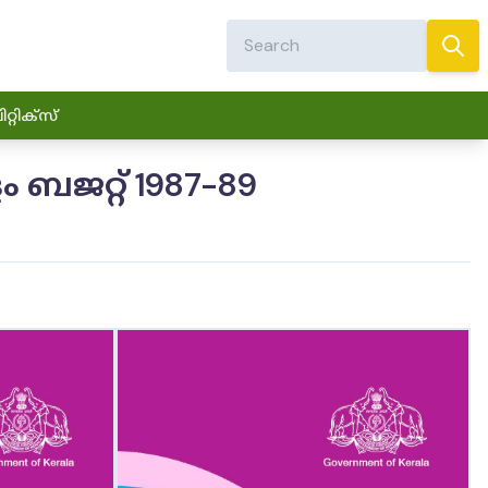
്റിക്സ്
ജറ്റ് 1987-89