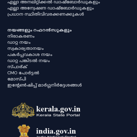
എല്ലാ അനലിറ്റിക്കൽ ഡാഷ്‌ബോർഡുകളും
എല്ലാ അന്വേഷണ ഡാഷ്‌ബോർഡുകളും
പ്രധാന സ്ഥിതിവിവരക്കണക്കുകൾ
നയങ്ങളും റഫറൻസുകളും
നിരാകരണം
ഡാറ്റ നയം
സ്വകാര്യതാനയം
പകർപ്പവകാശ നയം
ഡാറ്റ പങ്കിടൽ നയം
സ്പാര്ക്
CMO പോർട്ടൽ
മോസ്പി
ഇൻ്റേൺഷിപ്പ് മാർഗ്ഗനിർദ്ദേശങ്ങൾ