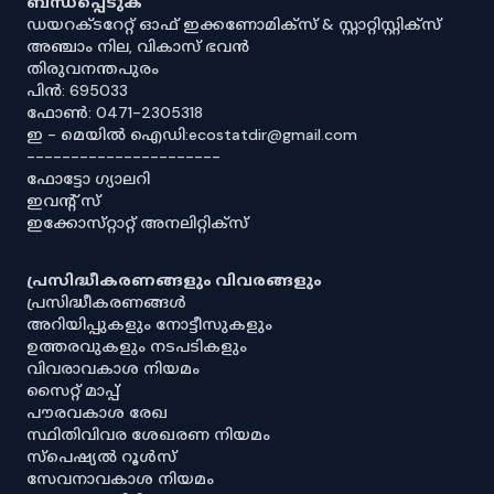
ബന്ധപ്പെടുക
ഡയറക്ടറേറ്റ് ഓഫ് ഇക്കണോമിക്സ് & സ്റ്റാറ്റിസ്റ്റിക്സ്
അഞ്ചാം നില, വികാസ് ഭവൻ
തിരുവനന്തപുരം
പിൻ: 695033
ഫോൺ: 0471-2305318
ഇ - മെയിൽ ഐഡി:ecostatdir@gmail.com
----------------------
ഫോട്ടോ ഗ്യാലറി
ഇവൻ്റ് സ്
ഇക്കോസ്‌റ്റാറ്റ് അനലിറ്റിക്‌സ്
പ്രസിദ്ധീകരണങ്ങളും വിവരങ്ങളും
പ്രസിദ്ധീകരണങ്ങൾ
അറിയിപ്പുകളും നോട്ടീസുകളും
ഉത്തരവുകളും നടപടികളും
വിവരാവകാശ നിയമം
സൈറ്റ് മാപ്പ്
പൗരവകാശ രേഖ
സ്ഥിതിവിവര ശേഖരണ നിയമം
സ്‌പെഷ്യൽ റൂൾസ്
സേവനാവകാശ നിയമം