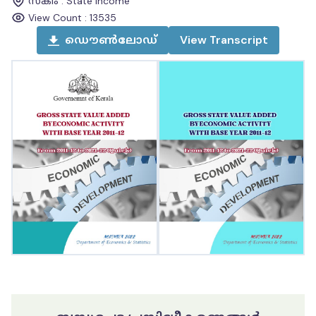
സ്കീം
:
State Income
View Count :
13535
ഡൌൺലോഡ്
View
Transcript