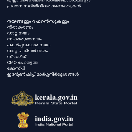
പ്രധാന സ്ഥിതിവിവരക്കണക്കുകൾ
നയങ്ങളും റഫറൻസുകളും
നിരാകരണം
ഡാറ്റ നയം
സ്വകാര്യതാനയം
പകർപ്പവകാശ നയം
ഡാറ്റ പങ്കിടൽ നയം
സ്പാര്ക്
CMO പോർട്ടൽ
മോസ്പി
ഇൻ്റേൺഷിപ്പ് മാർഗ്ഗനിർദ്ദേശങ്ങൾ