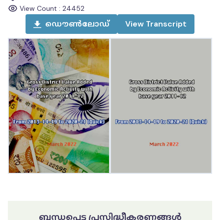
View Count :
24452
ഡൌൺലോഡ്
View
Transcript
ബന്ധപ്പെട്ട പ്രസിദ്ധീകരണങ്ങൾ