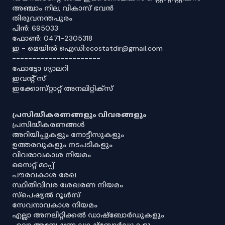
അഞ്ചാം നില, വികാസ് ഭവൻ
തിരുവനന്തപുരം
പിൻ: 695033
ഫോൺ: 0471-2305318
ഇ - മെയിൽ ഐഡി:ecostatdir@gmail.com
----------------------
ഫോട്ടോ ഗ്യാലറി
ഇവൻ്റ് സ്
ഇക്കോസ്‌റ്റാറ്റ് അനലിറ്റിക്‌സ്
പ്രസിദ്ധീകരണങ്ങളും വിവരങ്ങളും
പ്രസിദ്ധീകരണങ്ങൾ
അറിയിപ്പുകളും നോട്ടീസുകളും
ഉത്തരവുകളും നടപടികളും
വിവരാവകാശ നിയമം
സൈറ്റ് മാപ്പ്
പൗരവകാശ രേഖ
സ്ഥിതിവിവര ശേഖരണ നിയമം
സ്‌പെഷ്യൽ റൂൾസ്
സേവനാവകാശ നിയമം
എല്ലാ അനലിറ്റിക്കൽ ഡാഷ്‌ബോർഡുകളും
എല്ലാ അന്വേഷണ ഡാഷ്‌ബോർഡുകളും