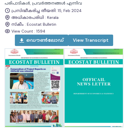
പരിപാടികൾ, പ്രവർത്തനങ്ങൾ എന്നിവ
പ്രസിദ്ധീകരിച്ച തീയതി
:
15, Feb 2024
അധികാരപരിധി
:
Kerala
സ്കീം
:
Ecostat Bulletin
View Count :
1594
ഡൌൺലോഡ്
View
Transcript