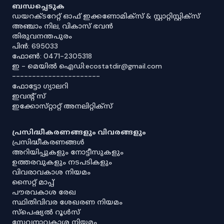
ബന്ധപ്പെടുക
ഡയറക്ടറേറ്റ് ഓഫ് ഇക്കണോമിക്സ് & സ്റ്റാറ്റിസ്റ്റിക്സ്
അഞ്ചാം നില, വികാസ് ഭവൻ
തിരുവനന്തപുരം
പിൻ: 695033
ഫോൺ: 0471-2305318
ഇ - മെയിൽ ഐഡി:ecostatdir@gmail.com
----------------------
ഫോട്ടോ ഗ്യാലറി
ഇവൻ്റ് സ്
ഇക്കോസ്‌റ്റാറ്റ് അനലിറ്റിക്‌സ്
പ്രസിദ്ധീകരണങ്ങളും വിവരങ്ങളും
പ്രസിദ്ധീകരണങ്ങൾ
അറിയിപ്പുകളും നോട്ടീസുകളും
ഉത്തരവുകളും നടപടികളും
വിവരാവകാശ നിയമം
സൈറ്റ് മാപ്പ്
പൗരവകാശ രേഖ
സ്ഥിതിവിവര ശേഖരണ നിയമം
സ്‌പെഷ്യൽ റൂൾസ്
സേവനാവകാശ നിയമം