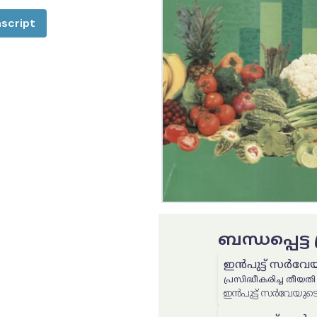
script
ബന്ധപ്പെട്
ഇൻപുട്ട് സർവേയുട
പ്രസിദ്ധീകരിച്ച തീയതി
ഇൻപുട്ട് സർവേയുടെ റി