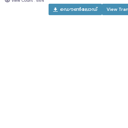
View Count :
884
ഡൌൺലോഡ്
View
Tran