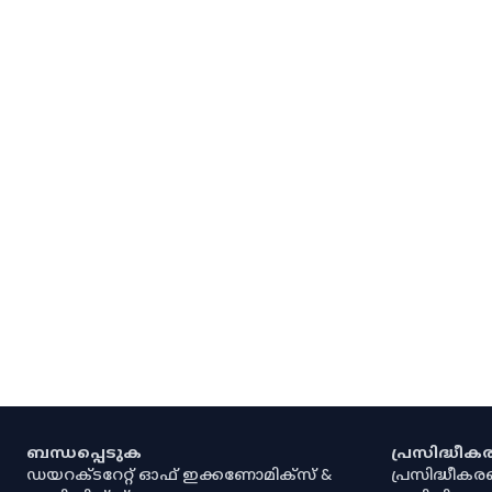
ബന്ധപ്പെടുക
പ്രസിദ്ധീ
ഡയറക്ടറേറ്റ് ഓഫ് ഇക്കണോമിക്സ് &
പ്രസിദ്ധീക