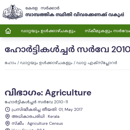
ഡാറ്റയും ഉൾക്കാഴ്ചകളും
സ്കീമുകളും സർവേ
ഹോർട്ടികൾച്ചർ സർവേ 2010
ഹോം
/
ഡാറ്റയും ഉൾക്കാഴ്ചകളും
/
ഡാറ്റ എക്സ്പ്ലോറർ
വിഭാഗം
:
Agriculture
ഹോർട്ടികൾച്ചർ സർവേ 2010-11
പ്രസിദ്ധീകരിച്ച തീയതി
:
01, May 2017
അധികാരപരിധി
:
Kerala
സ്കീം
:
Agriculture Census