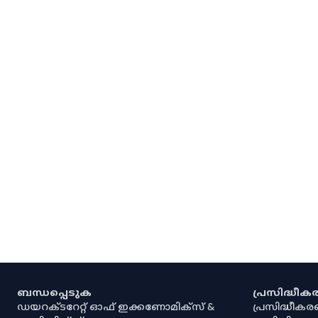
ബന്ധപ്പെടുക
പ്രസിദ്ധീ
ഡയറക്ടറേറ്റ് ഓഫ് ഇക്കണോമിക്സ് &
പ്രസിദ്ധീക