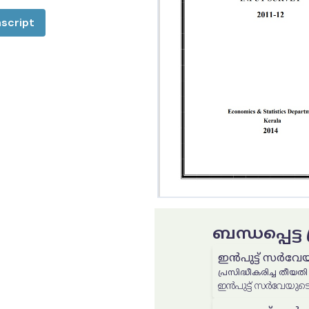
script
ബന്ധപ്പെട്
ഇൻപുട്ട് സർവേയുട
പ്രസിദ്ധീകരിച്ച തീയതി
ഇൻപുട്ട് സർവേയുടെ റി