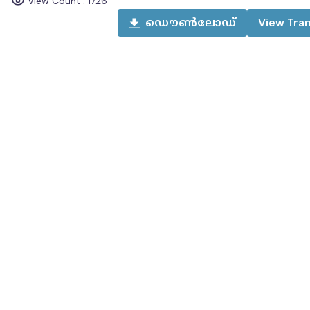
View Count :
1726
ഡൌൺലോഡ്
View
Tran