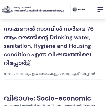
നാഷണൽ സാമ്പിൾ സർവെ 76-
ആം റൗണ്ടിന്റെ Drinking water,
sanitation, Hygiene and Housing
condition എന്ന വിഷയത്തിലെ
റിപ്പോർട്ട്
ഹോം
/
ഡാറ്റയും ഉൾക്കാഴ്ചകളും
/
ഡാറ്റ എക്സ്പ്ലോറർ
വിഭാഗം
:
Socio-economic
നാഷണൽ സാമ്പിൾ സർവെ 76-ആം റൗണ്ടിന്റെ Drinking