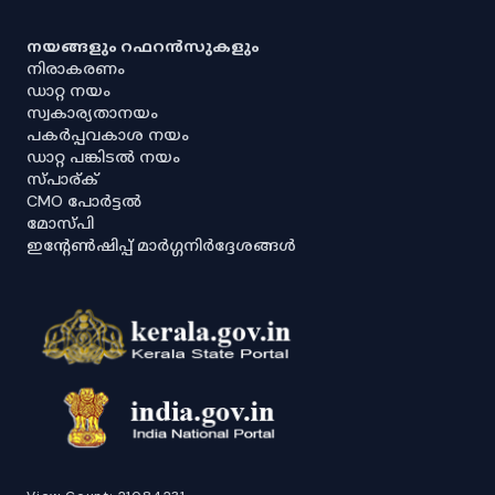
നയങ്ങളും റഫറൻസുകളും
നിരാകരണം
ഡാറ്റ നയം
സ്വകാര്യതാനയം
പകർപ്പവകാശ നയം
ഡാറ്റ പങ്കിടൽ നയം
സ്പാര്ക്
CMO പോർട്ടൽ
മോസ്പി
ഇൻ്റേൺഷിപ്പ് മാർഗ്ഗനിർദ്ദേശങ്ങൾ