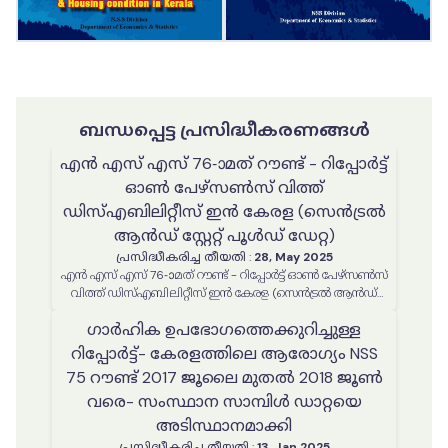
ബന്ധപ്പെട്ട പ്രസിദ്ധീകരണങ്ങൾ
എൻ എസ് എസ് 76-ാമത് റൗണ്ട് - റിപ്പോർട്ട്
ഓൺ പേഴ്സൺസ് വിത്ത്
ഡിസ്എബിലിറ്റീസ് ഇൻ കേരള (സെൻട്രൽ
ആൻഡ് സ്റ്റേറ്റ് പൂൾഡ് ഡേറ്റ)
പ്രസിദ്ധീകരിച്ച തീയതി
:
28, May 2025
എൻ എസ് എസ് 76-ാമത് റൗണ്ട് - റിപ്പോർട്ട് ഓൺ പേഴ്സൺസ്
വിത്ത് ഡിസ്എബിലിറ്റീസ് ഇൻ കേരള (സെൻട്രൽ ആൻഡ്
സ്റ്റേറ്റ് പൂൾഡ് ഡേറ്റ)
ഗാർഹിക ഉപഭോഗത്തെക്കുറിച്ചുള്ള
റിപ്പോർട്ട്- കേരളത്തിലെ ആരോഗ്യം NSS
75 റൗണ്ട് 2017 ജൂലൈ മുതൽ 2018 ജൂൺ
വരെ- സംസ്ഥാന സാമ്പിൾ ഡാറ്റയെ
അടിസ്ഥാനമാക്കി
പ്രസിദ്ധീകരിച്ച തീയതി
:
13, Jan 2025