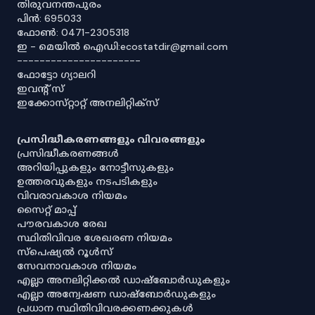
തിരുവനന്തപുരം
പിൻ: 695033
ഫോൺ: 0471-2305318
ഇ - മെയിൽ ഐഡി:ecostatdir@gmail.com
----------------------
ഫോട്ടോ ഗ്യാലറി
ഇവൻ്റ് സ്
ഇക്കോസ്‌റ്റാറ്റ് അനലിറ്റിക്‌സ്
പ്രസിദ്ധീകരണങ്ങളും വിവരങ്ങളും
പ്രസിദ്ധീകരണങ്ങൾ
അറിയിപ്പുകളും നോട്ടീസുകളും
ഉത്തരവുകളും നടപടികളും
വിവരാവകാശ നിയമം
സൈറ്റ് മാപ്പ്
പൗരവകാശ രേഖ
സ്ഥിതിവിവര ശേഖരണ നിയമം
സ്‌പെഷ്യൽ റൂൾസ്
സേവനാവകാശ നിയമം
എല്ലാ അനലിറ്റിക്കൽ ഡാഷ്‌ബോർഡുകളും
എല്ലാ അന്വേഷണ ഡാഷ്‌ബോർഡുകളും
പ്രധാന സ്ഥിതിവിവരക്കണക്കുകൾ