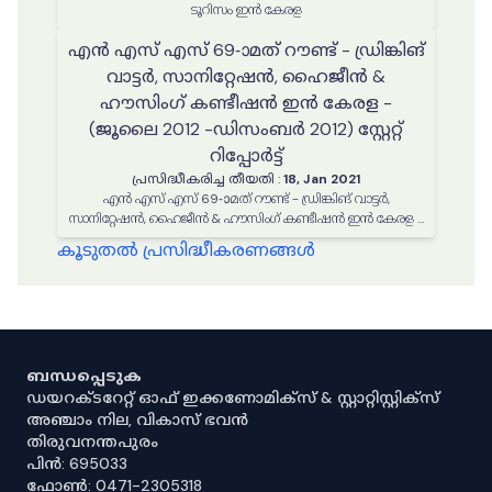
ടൂറിസം ഇൻ കേരള
എൻ എസ് എസ് 69-ാമത് റൗണ്ട് - ഡ്രിങ്കിങ്
വാട്ടർ, സാനിറ്റേഷൻ, ഹൈജീൻ &
ഹൗസിംഗ്‌ കണ്ടീഷൻ ഇൻ കേരള -
(ജൂലൈ 2012 -ഡിസംബർ 2012) സ്റ്റേറ്റ്
റിപ്പോർട്ട്
പ്രസിദ്ധീകരിച്ച തീയതി
:
18, Jan 2021
എൻ എസ് എസ് 69-ാമത് റൗണ്ട് - ഡ്രിങ്കിങ് വാട്ടർ,
സാനിറ്റേഷൻ, ഹൈജീൻ & ഹൗസിംഗ്‌ കണ്ടീഷൻ ഇൻ കേരള -
(ജൂലൈ 2012 -ഡിസംബർ 2012) സ്റ്റേറ്റ് റിപ്പോർട്ട്
കൂടുതൽ പ്രസിദ്ധീകരണങ്ങൾ
ബന്ധപ്പെടുക
ഡയറക്ടറേറ്റ് ഓഫ് ഇക്കണോമിക്സ് & സ്റ്റാറ്റിസ്റ്റിക്സ്
അഞ്ചാം നില, വികാസ് ഭവൻ
തിരുവനന്തപുരം
പിൻ: 695033
ഫോൺ: 0471-2305318