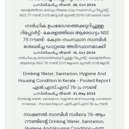
പ്രസിദ്ധീകരിച്ച തീയതി
:
26, Oct 2024
കേരളത്തിലെ കടവും നിക്ഷേപവും സംബന്ധിച്ച റിപ്പോർട്ട്
NSS 77 റൗണ്ട് 2019 ജനുവരി മുതൽ 2019 ഡിസംബർ വരെ
ഗാർഹിക ഉപഭോഗത്തെക്കുറിച്ചുള്ള
റിപ്പോർട്ട്- കേരളത്തിലെ ആരോഗ്യം NSS
75 റൗണ്ട്- കേന്ദ്ര-സംസ്ഥാന സാമ്പിൾ
ശേഖരിച്ച ഡാറ്റയെ അടിസ്ഥാനമാക്കി
പ്രസിദ്ധീകരിച്ച തീയതി
:
14, Oct 2024
ഗാർഹിക ഉപഭോഗത്തെക്കുറിച്ചുള്ള റിപ്പോർട്ട്- കേരളത്തിലെ
ആരോഗ്യം NSS 75 റൗണ്ട് 2017 ജൂലൈ മുതൽ 2018 ജൂൺ
വരെ- കേന്ദ്ര-സംസ്ഥാന സാമ്പിൾ ശേഖരിച്ച ഡാറ്റയെ
Drinking Water, Sanitation, Hygiene And
അടിസ്ഥാനമാക്കി
Housing Condition In Kerala - Pooled Report
എൻ.എസ്.എസ് 76-ാം റൗണ്ട്
പ്രസിദ്ധീകരിച്ച തീയതി
:
31, May 2024
Drinking water, sanitation, hygiene and housing condition
in kerala - Pooled Report എൻ.എസ്.എസ് 76-ാം റൗണ്ട്
നാഷണൽ സാമ്പിൾ സർവെ 76-ആം
റൗണ്ടിന്റെ Drinking Water, Sanitation,
Hygiene And Housing Condition എന്ന