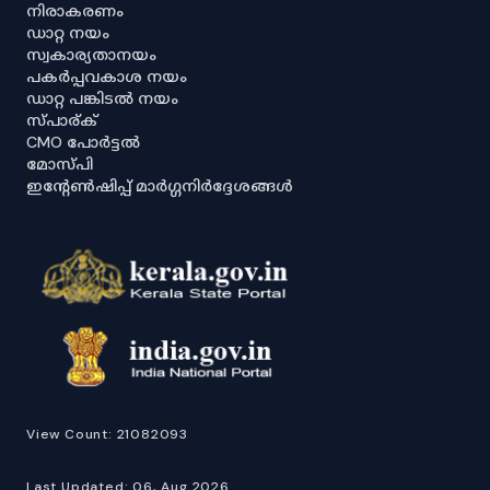
നിരാകരണം
ഡാറ്റ നയം
സ്വകാര്യതാനയം
പകർപ്പവകാശ നയം
ഡാറ്റ പങ്കിടൽ നയം
സ്പാര്ക്
CMO പോർട്ടൽ
മോസ്പി
ഇൻ്റേൺഷിപ്പ് മാർഗ്ഗനിർദ്ദേശങ്ങൾ
View Count:
21082093
Last Updated:
06, Aug 2026