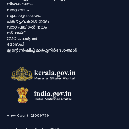
നിരാകരണം
ഡാറ്റ നയം
സ്വകാര്യതാനയം
പകർപ്പവകാശ നയം
ഡാറ്റ പങ്കിടൽ നയം
സ്പാര്ക്
CMO പോർട്ടൽ
മോസ്പി
ഇൻ്റേൺഷിപ്പ് മാർഗ്ഗനിർദ്ദേശങ്ങൾ
View Count:
21089759