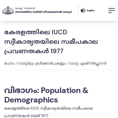
കേരളത്തിലെ IUCD
സ്വീകാര്യതയിലെ സമീപകാല
പ്രവണതകൾ 1977
ഹോം
/
ഡാറ്റയും ഉൾക്കാഴ്ചകളും
/
ഡാറ്റ എക്സ്പ്ലോറർ
വിഭാഗം
:
Population &
Demographics
കേരളത്തിലെ IUCD സ്വീകാര്യതയിലെ സമീപകാല
പ്രവണതകൾ മെയ് 1977